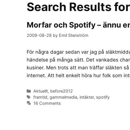
Search Results fo
Morfar och Spotify – ännu e
2009-08-28
by
Emil Stenström
För några dagar sedan var jag på släktmidda
händelse på många sätt. Det vankades cham
kusiner. Men trots att man träffar släkten s
internet. Att helt enkelt höra hur folk som i
Categories
Aktuellt
,
before2012
Tags
framtid
,
gammelmedia
,
intäkter
,
spotify
16 Comments