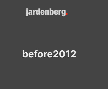
Skip
to
content
before2012