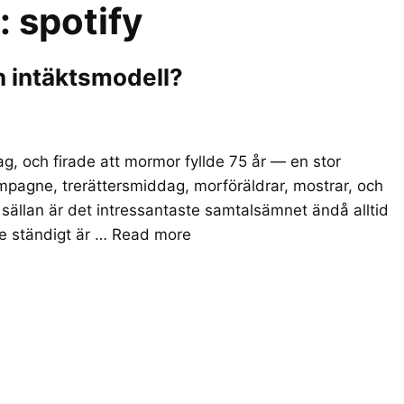
r:
spotify
n intäktsmodell?
g, och firade att mormor fyllde 75 år — en stor
pagne, trerättersmiddag, morföräldrar, mostrar, och
å sällan är det intressantaste samtalsämnet ändå alltid
nte ständigt är …
Read more