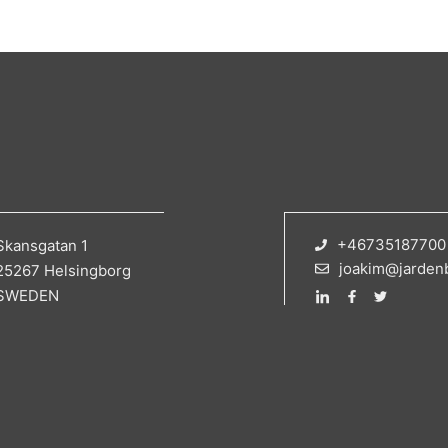
+46735187700
Skansgatan 1
joakim@jarden
25267 Helsingborg
SWEDEN