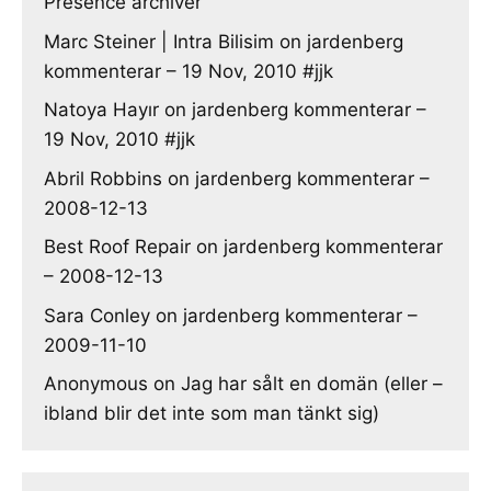
Presence archiver
Marc Steiner | Intra Bilisim
on
jardenberg
kommenterar – 19 Nov, 2010 #jjk
Natoya Hayır
on
jardenberg kommenterar –
19 Nov, 2010 #jjk
Abril Robbins
on
jardenberg kommenterar –
2008-12-13
Best Roof Repair
on
jardenberg kommenterar
– 2008-12-13
Sara Conley
on
jardenberg kommenterar –
2009-11-10
Anonymous
on
Jag har sålt en domän (eller –
ibland blir det inte som man tänkt sig)