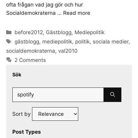
ofta frågan vad jag gör och hur
Socialdemokraterna …
Read more
Categories
before2012
,
Gästblogg
,
Mediepolitik
Tags
gästblogg
,
mediepolitik
,
politik
,
sociala medier
,
socialdemokraterna
,
val2010
2 Comments
Sök
Search
for:
Sort by
Post Types