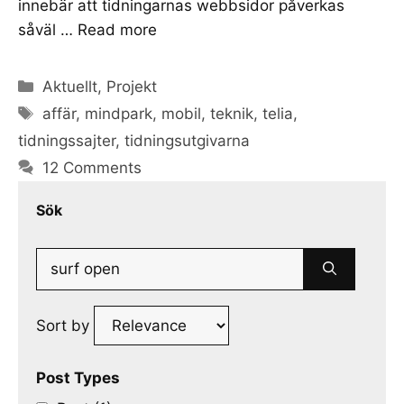
innebär att tidningarnas webbsidor påverkas
såväl …
Read more
Categories
Aktuellt
,
Projekt
Tags
affär
,
mindpark
,
mobil
,
teknik
,
telia
,
tidningssajter
,
tidningsutgivarna
12 Comments
Sök
Search
for:
Sort by
Post Types