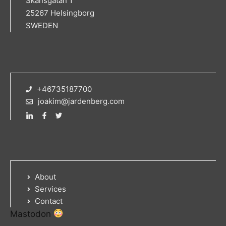
Skansgatan 1
25267 Helsingborg
SWEDEN
+46735187700
joakim@jardenberg.com
About
Services
Contact
Mastodon