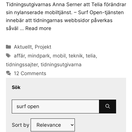
Tidningsutgivarnas Anna Serner att Telia förändrar
sin nylanserade mobiltjänst. – Surf Open-tjänsten
innebär att tidningarnas webbsidor påverkas
såväl …
Read more
Categories
Aktuellt
,
Projekt
Tags
affär
,
mindpark
,
mobil
,
teknik
,
telia
,
tidningssajter
,
tidningsutgivarna
12 Comments
Sök
Search
for:
Sort by