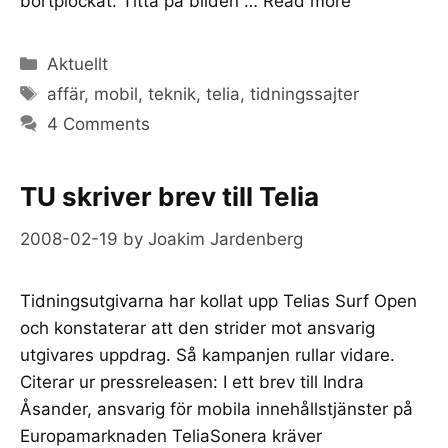
bortplockat. Titta på bilden …
Read more
Categories
Aktuellt
Tags
affär
,
mobil
,
teknik
,
telia
,
tidningssajter
4 Comments
TU skriver brev till Telia
2008-02-19
by
Joakim Jardenberg
Tidningsutgivarna har kollat upp Telias Surf Open
och konstaterar att den strider mot ansvarig
utgivares uppdrag. Så kampanjen rullar vidare.
Citerar ur pressreleasen: I ett brev till Indra
Åsander, ansvarig för mobila innehållstjänster på
Europamarknaden TeliaSonera kräver