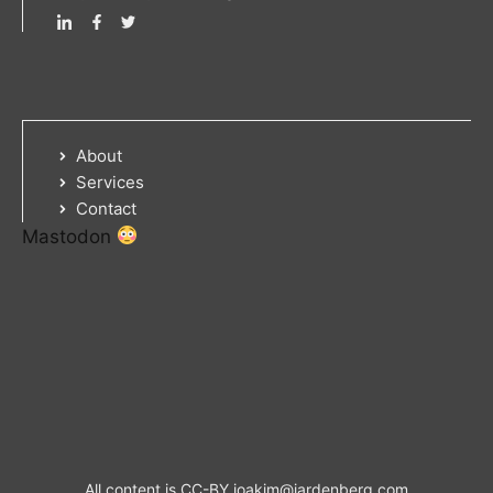
About
Services
Contact
Mastodon
All content is CC-BY
joakim@jardenberg.com