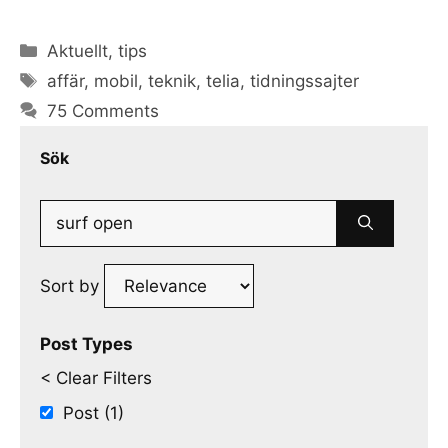
Categories
Aktuellt
,
tips
Tags
affär
,
mobil
,
teknik
,
telia
,
tidningssajter
75 Comments
Sök
Search
for:
Sort by
Post Types
< Clear Filters
Post (1)