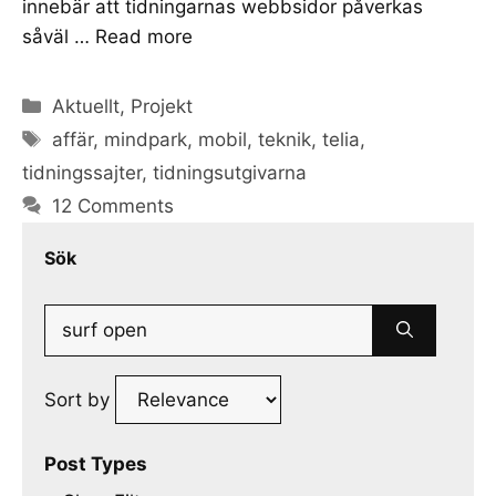
innebär att tidningarnas webbsidor påverkas
såväl …
Read more
Categories
Aktuellt
,
Projekt
Tags
affär
,
mindpark
,
mobil
,
teknik
,
telia
,
tidningssajter
,
tidningsutgivarna
12 Comments
Sök
Search
for:
Sort by
Post Types