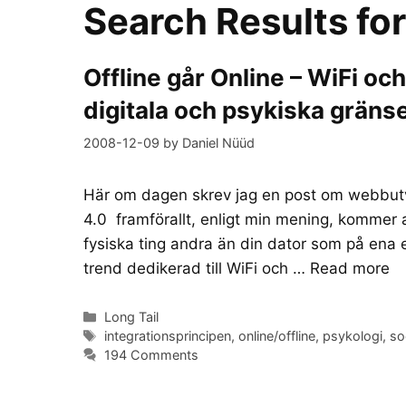
Search Results fo
Offline går Online – WiFi oc
digitala och psykiska gräns
2008-12-09
by
Daniel Nüüd
Här om dagen skrev jag en post om webbutv
4.0 framförallt, enligt min mening, kommer at
fysiska ting andra än din dator som på ena e
trend dedikerad till WiFi och …
Read more
Categories
Long Tail
Tags
integrationsprincipen
,
online/offline
,
psykologi
,
so
194 Comments