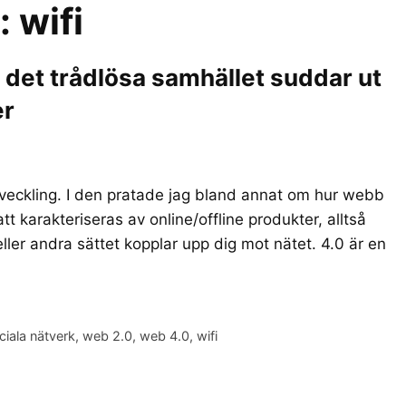
r:
wifi
h det trådlösa samhället suddar ut
er
eckling. I den pratade jag bland annat om hur webb
t karakteriseras av online/offline produkter, alltså
ller andra sättet kopplar upp dig mot nätet. 4.0 är en
ciala nätverk
,
web 2.0
,
web 4.0
,
wifi