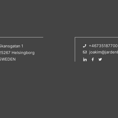
+46735187700
Skansgatan 1
joakim@jarden
25267 Helsingborg
SWEDEN