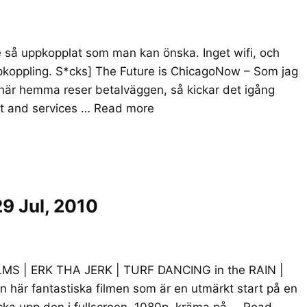
te så uppkopplat som man kan önska. Inget wifi, och
g uppkoppling. S*cks] The Future is ChicagoNow – Som jag
 här hemma reser betalväggen, så kickar det igång
t and services …
Read more
9 Jul, 2010
ILMS | ERK THA JERK | TURF DANCING in the RAIN |
 här fantastiska filmen som är en utmärkt start på en
licka upp den i fullscreen, 1080p, kräma på …
Read