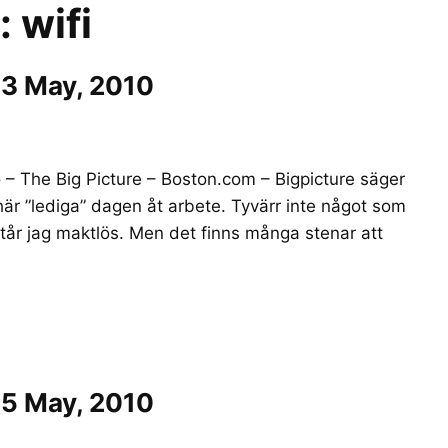
r:
wifi
13 May, 2010
o – The Big Picture – Boston.com – Bigpicture säger
här ”lediga” dagen åt arbete. Tyvärr inte något som
står jag maktlös. Men det finns många stenar att
15 May, 2010