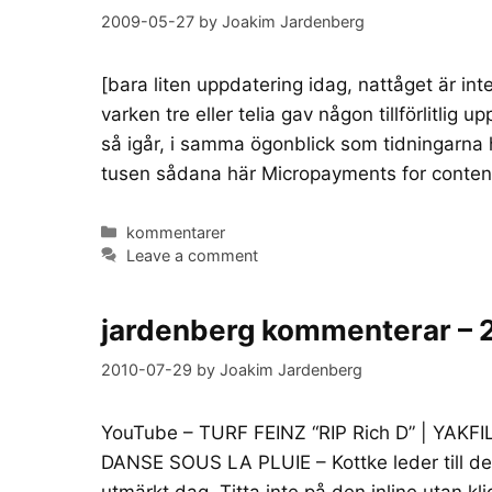
2009-05-27
by
Joakim Jardenberg
[bara liten uppdatering idag, nattåget är in
varken tre eller telia gav någon tillförlitli
så igår, i samma ögonblick som tidningarna
tusen sådana här Micropayments for conten
Categories
kommentarer
Leave a comment
jardenberg kommenterar – 2
2010-07-29
by
Joakim Jardenberg
YouTube – TURF FEINZ “RIP Rich D” | YAKF
DANSE SOUS LA PLUIE – Kottke leder till den
utmärkt dag. Titta inte på den inline utan k