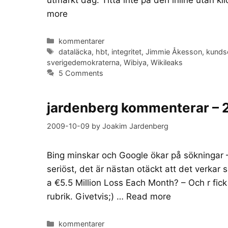
more
Categories
kommentarer
Tags
dataläcka
,
hbt
,
integritet
,
Jimmie Åkesson
,
kunds
sverigedemokraterna
,
Wibiya
,
Wikileaks
5 Comments
jardenberg kommenterar –
2009-10-09
by
Joakim Jardenberg
Bing minskar och Google ökar på sökningar
seriöst, det är nästan otäckt att det verkar
a €5.5 Million Loss Each Month? – Och r fick 
rubrik. Givetvis;) …
Read more
Categories
kommentarer