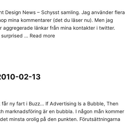
nt Design News – Schysst samling. Jag använder flera
 ihop mina kommentarer (det du läser nu). Men jag
r aggregerade länkar från mina kontakter i twitter.
s surprised …
Read more
2010-02-13
år ny fart i Buzz… If Advertising Is a Bubble, Then
m och marknadsföring är en bubbla. I någon mån kommer
nte det minsta orolig på den punkten. Förutsättningarna