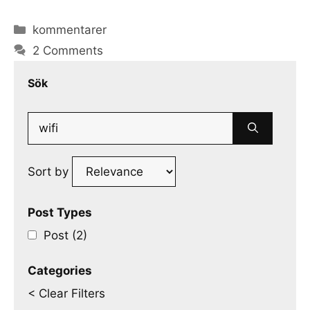
Categories
kommentarer
2 Comments
Sök
Search
for:
Sort by
Post Types
Post (2)
Categories
< Clear Filters