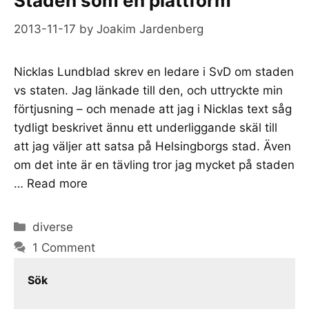
Staden som en plattform
2013-11-17
by
Joakim Jardenberg
Nicklas Lundblad skrev en ledare i SvD om staden
vs staten. Jag länkade till den, och uttryckte min
förtjusning – och menade att jag i Nicklas text såg
tydligt beskrivet ännu ett underliggande skäl till
att jag väljer att satsa på Helsingborgs stad. Även
om det inte är en tävling tror jag mycket på staden
…
Read more
Categories
diverse
1 Comment
Sök