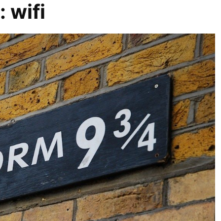
r:
wifi