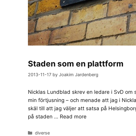
Staden som en plattform
2013-11-17
by
Joakim Jardenberg
Nicklas Lundblad skrev en ledare i SvD om st
min förtjusning – och menade att jag i Nickl
skäl till att jag väljer att satsa på Helsingb
på staden …
Read more
Categories
diverse