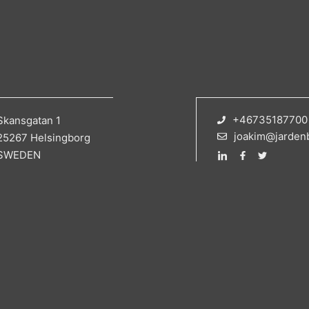
+46735187700
Skansgatan 1
joakim@jarden
25267 Helsingborg
SWEDEN