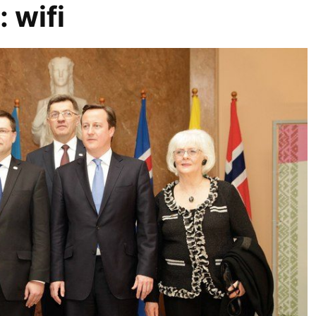
r:
wifi