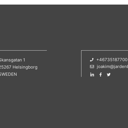
+46735187700
Skansgatan 1
joakim@jarden
25267 Helsingborg
SWEDEN