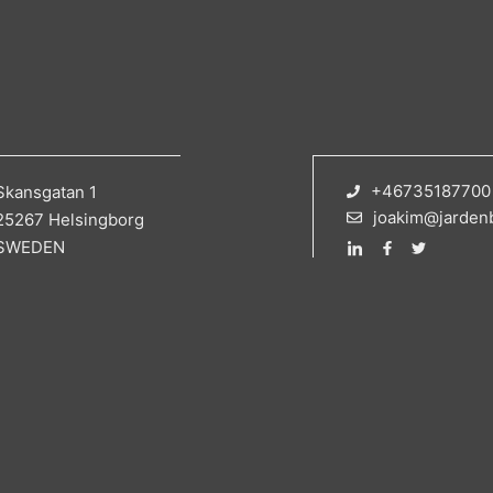
+46735187700
Skansgatan 1
joakim@jarden
25267 Helsingborg
SWEDEN