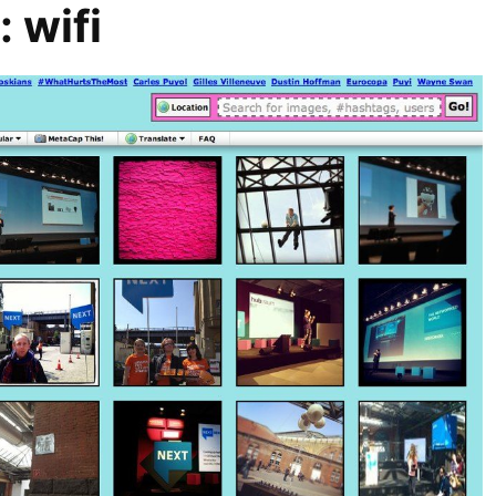
r:
wifi