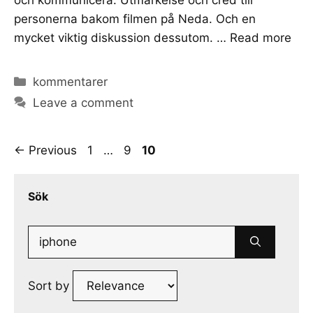
personerna bakom filmen på Neda. Och en
mycket viktig diskussion dessutom. …
Read more
Categories
kommentarer
Leave a comment
Page
Page
Page
←
Previous
1
…
9
10
Sök
Search
for:
Sort by