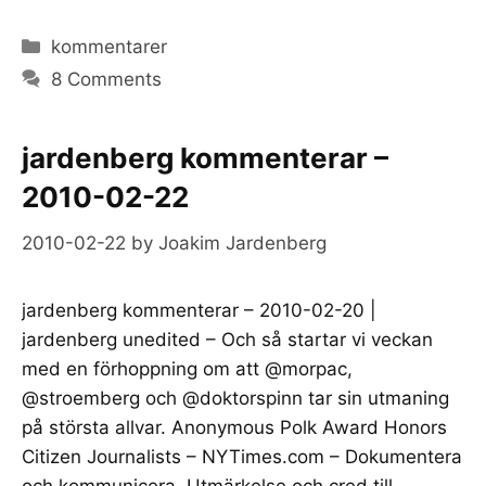
Categories
kommentarer
8 Comments
jardenberg kommenterar –
2010-02-22
2010-02-22
by
Joakim Jardenberg
jardenberg kommenterar – 2010-02-20 |
jardenberg unedited – Och så startar vi veckan
med en förhoppning om att @morpac,
@stroemberg och @doktorspinn tar sin utmaning
på största allvar. Anonymous Polk Award Honors
Citizen Journalists – NYTimes.com – Dokumentera
och kommunicera. Utmärkelse och cred till