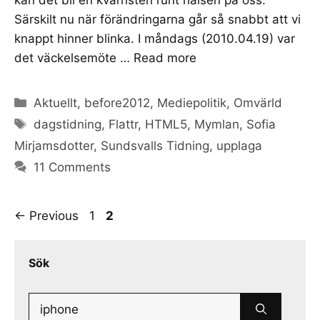
Särskilt nu när förändringarna går så snabbt att vi
knappt hinner blinka. I måndags (2010.04.19) var
det väckelsemöte …
Read more
Categories
Aktuellt
,
before2012
,
Mediepolitik
,
Omvärld
Tags
dagstidning
,
Flattr
,
HTML5
,
Mymlan
,
Sofia
Mirjamsdotter
,
Sundsvalls Tidning
,
upplaga
11 Comments
Page
Page
←
Previous
1
2
Sök
Search