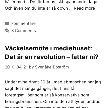
håller med… Det är fantastiskt spännande dagar.
Och även om du inte är så down …
Read more
Categories
kommentarer
8 Comments
Väckelsemöte i mediehuset:
Det är en revolution – fattar ni?
2010-04-21
by
Svenåke Boström
Under mina drygt 30 år i mediebranschen har jag
sagt det många gånger, det finns få
företagsmiljöer som är så konservativa som
tidningsbranschen. Om inte den attityden ändras
kan det bli en kvarnsten runt halsen på oss.