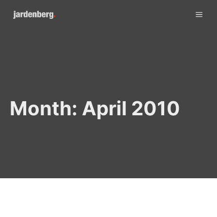
Skip
ME
to
content
Month:
April 2010