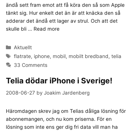
ändå sett fram emot att få köra den så som Apple
tänkt sig. Hur enkelt det än är att knäcka den så
adderar det ändå ett lager av strul. Och att det
skulle bli …
Read more
Categories
Aktuellt
Tags
flatrate
,
iphone
,
mobil
,
mobilt bredband
,
telia
33 Comments
Telia dödar iPhone i Sverige!
2008-06-27
by
Joakim Jardenberg
Häromdagen skrev jag om Telias dåliga lösning för
abonnemangen, och nu kom priserna. För en
lösning som inte ens ger dig fri data vill man ha