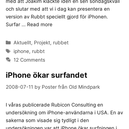
med att Joakim kläckte idén en sen söndagskväll
och slutar med att vi i dag kan presentera en
version av Rubbt speciellt gjord för iPhonen.
Surfar …
Read more
Categories
Aktuellt
,
Projekt
,
rubbet
Tags
iphone
,
rubbt
12 Comments
iPhone ökar surfandet
2008-07-11
by
Poster från Old Mindpark
I våras publicerade Rubicon Consulting en
undersökning om iPhone-användarna i USA. En av
sakerna som visade sig tydligt i den
undersökningen var att iPhone ökar surfningen i