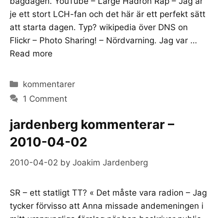
bågdagen. YouTube – Large Hadron Rap – Jag är
je ett stort LCH-fan och det här är ett perfekt sätt
att starta dagen. Typ? wikipedia över DNS on
Flickr – Photo Sharing! – Nördvarning. Jag var …
Read more
Categories
kommentarer
1 Comment
jardenberg kommenterar –
2010-04-02
2010-04-02
by
Joakim Jardenberg
SR – ett statligt TT? « Det måste vara radion – Jag
tycker förvisso att Anna missade andemeningen i