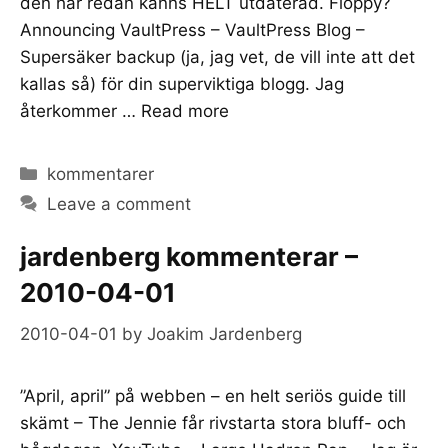
den här redan känns HELT utdaterad. Floppy?
Announcing VaultPress – VaultPress Blog –
Supersäker backup (ja, jag vet, de vill inte att det
kallas så) för din superviktiga blogg. Jag
återkommer …
Read more
Categories
kommentarer
Leave a comment
jardenberg kommenterar –
2010-04-01
2010-04-01
by
Joakim Jardenberg
”April, april” på webben – en helt seriös guide till
skämt – The Jennie får rivstarta stora bluff- och