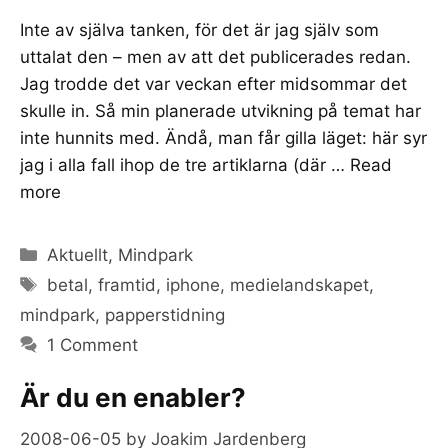
Inte av själva tanken, för det är jag själv som
uttalat den – men av att det publicerades redan.
Jag trodde det var veckan efter midsommar det
skulle in. Så min planerade utvikning på temat har
inte hunnits med. Ändå, man får gilla läget: här syr
jag i alla fall ihop de tre artiklarna (där …
Read
more
Categories
Aktuellt
,
Mindpark
Tags
betal
,
framtid
,
iphone
,
medielandskapet
,
mindpark
,
papperstidning
1 Comment
Är du en enabler?
2008-06-05
by
Joakim Jardenberg