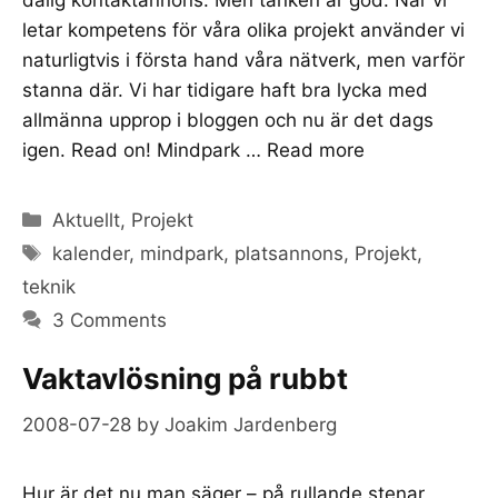
letar kompetens för våra olika projekt använder vi
naturligtvis i första hand våra nätverk, men varför
stanna där. Vi har tidigare haft bra lycka med
allmänna upprop i bloggen och nu är det dags
igen. Read on! Mindpark …
Read more
Categories
Aktuellt
,
Projekt
Tags
kalender
,
mindpark
,
platsannons
,
Projekt
,
teknik
3 Comments
Vaktavlösning på rubbt
2008-07-28
by
Joakim Jardenberg
Hur är det nu man säger – på rullande stenar