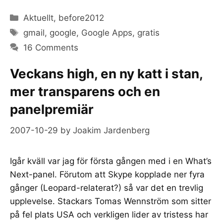
Categories
Aktuellt
,
before2012
Tags
gmail
,
google
,
Google Apps
,
gratis
16 Comments
Veckans high, en ny katt i stan,
mer transparens och en
panelpremiär
2007-10-29
by
Joakim Jardenberg
Igår kväll var jag för första gången med i en What’s
Next-panel. Förutom att Skype kopplade ner fyra
gånger (Leopard-relaterat?) så var det en trevlig
upplevelse. Stackars Tomas Wennström som sitter
på fel plats USA och verkligen lider av tristess har