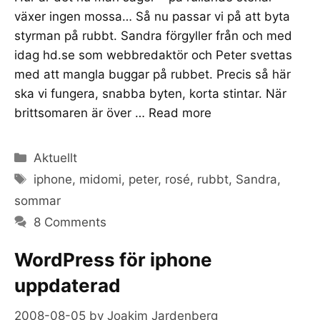
växer ingen mossa… Så nu passar vi på att byta
styrman på rubbt. Sandra förgyller från och med
idag hd.se som webbredaktör och Peter svettas
med att mangla buggar på rubbet. Precis så här
ska vi fungera, snabba byten, korta stintar. När
brittsomaren är över …
Read more
Categories
Aktuellt
Tags
iphone
,
midomi
,
peter
,
rosé
,
rubbt
,
Sandra
,
sommar
8 Comments
WordPress för iphone
uppdaterad
2008-08-05
by
Joakim Jardenberg