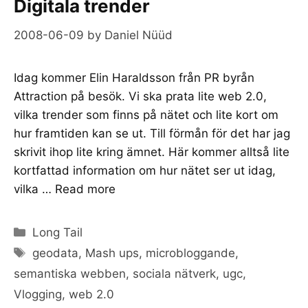
Digitala trender
2008-06-09
by
Daniel Nüüd
Idag kommer Elin Haraldsson från PR byrån
Attraction på besök. Vi ska prata lite web 2.0,
vilka trender som finns på nätet och lite kort om
hur framtiden kan se ut. Till förmån för det har jag
skrivit ihop lite kring ämnet. Här kommer alltså lite
kortfattad information om hur nätet ser ut idag,
vilka …
Read more
Categories
Long Tail
Tags
geodata
,
Mash ups
,
microbloggande
,
semantiska webben
,
sociala nätverk
,
ugc
,
Vlogging
,
web 2.0