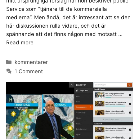
mitt ursprungliga förslag när hon beskriver public
Service som ”tjänare till de kommersiella
medierna”. Men ändå, det är intressant att se den
här diskussionen rulla vidare, och det är
spännande att det finns någon med motsatt …
Read more
Categories
kommentarer
1 Comment