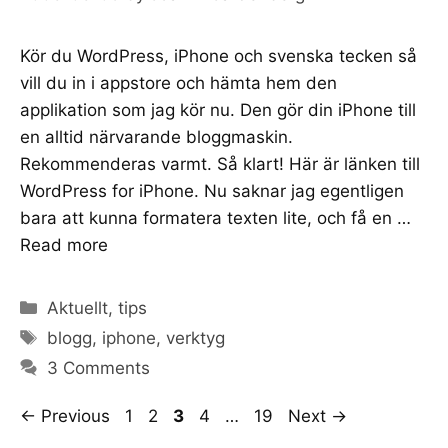
Kör du WordPress, iPhone och svenska tecken så
vill du in i appstore och hämta hem den
applikation som jag kör nu. Den gör din iPhone till
en alltid närvarande bloggmaskin.
Rekommenderas varmt. Så klart! Här är länken till
WordPress for iPhone. Nu saknar jag egentligen
bara att kunna formatera texten lite, och få en …
Read more
Categories
Aktuellt
,
tips
Tags
blogg
,
iphone
,
verktyg
3 Comments
Page
Page
Page
Page
Page
←
Previous
1
2
3
4
…
19
Next
→