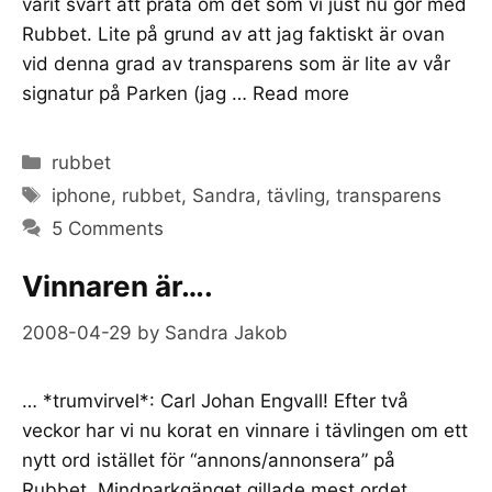
varit svårt att prata om det som vi just nu gör med
Rubbet. Lite på grund av att jag faktiskt är ovan
vid denna grad av transparens som är lite av vår
signatur på Parken (jag …
Read more
Categories
rubbet
Tags
iphone
,
rubbet
,
Sandra
,
tävling
,
transparens
5 Comments
Vinnaren är….
2008-04-29
by
Sandra Jakob
… *trumvirvel*: Carl Johan Engvall! Efter två
veckor har vi nu korat en vinnare i tävlingen om ett
nytt ord istället för “annons/annonsera” på
Rubbet. Mindparkgänget gillade mest ordet