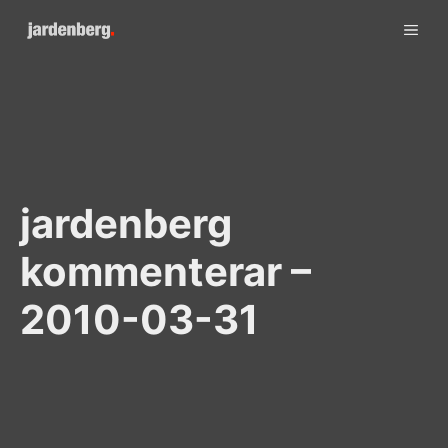
Skip
ME
to
content
jardenberg
kommenterar –
2010-03-31