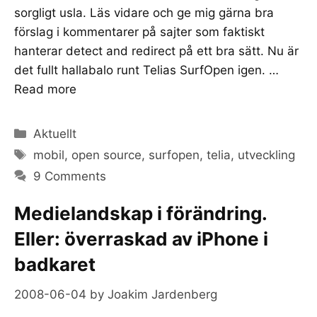
sorgligt usla. Läs vidare och ge mig gärna bra
förslag i kommentarer på sajter som faktiskt
hanterar detect and redirect på ett bra sätt. Nu är
det fullt hallabalo runt Telias SurfOpen igen. …
Read more
Categories
Aktuellt
Tags
mobil
,
open source
,
surfopen
,
telia
,
utveckling
9 Comments
Medielandskap i förändring.
Eller: överraskad av iPhone i
badkaret
2008-06-04
by
Joakim Jardenberg