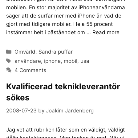
mobilen. En stor majoritet av iPhoneanvändarna
säger att de surfar mer med iPhone än vad de
gjort med tidigare mobiler. Hela 55 procent
instämmer helt i påståendet om …
Read more
Categories
Omvärld
,
Sandra puffar
Tags
användare
,
iphone
,
mobil
,
usa
4 Comments
Kvalificerad teknikleverantör
sökes
2008-07-23
by
Joakim Jardenberg
Jag vet att rubriken låter som en väldigt, väldigt
dålig kontaktannons. Men tanken är god. När vi