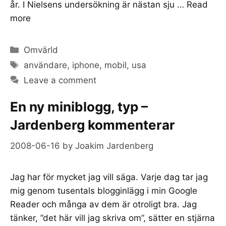
år. I Nielsens undersökning är nästan sju …
Read
more
Categories
Omvärld
Tags
användare
,
iphone
,
mobil
,
usa
Leave a comment
En ny miniblogg, typ –
Jardenberg kommenterar
2008-06-16
by
Joakim Jardenberg
Jag har för mycket jag vill säga. Varje dag tar jag
mig genom tusentals blogginlägg i min Google
Reader och många av dem är otroligt bra. Jag
tänker, ”det här vill jag skriva om”, sätter en stjärna