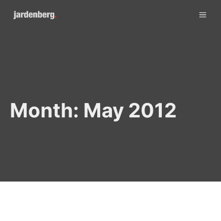
Skip
ME
to
content
Month:
May 2012