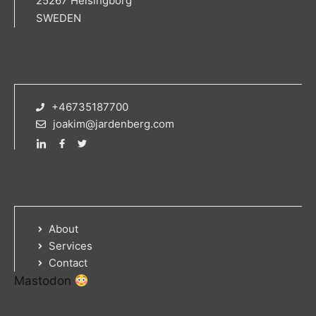
25267 Helsingborg
SWEDEN
+46735187700
joakim@jardenberg.com
About
Services
Contact
Mastodon