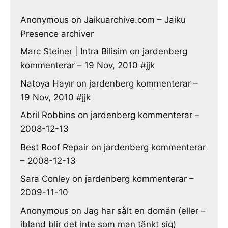
Anonymous
on
Jaikuarchive.com – Jaiku
Presence archiver
Marc Steiner | Intra Bilisim
on
jardenberg
kommenterar – 19 Nov, 2010 #jjk
Natoya Hayır
on
jardenberg kommenterar –
19 Nov, 2010 #jjk
Abril Robbins
on
jardenberg kommenterar –
2008-12-13
Best Roof Repair
on
jardenberg kommenterar
– 2008-12-13
Sara Conley
on
jardenberg kommenterar –
2009-11-10
Anonymous
on
Jag har sålt en domän (eller –
ibland blir det inte som man tänkt sig)