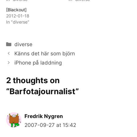
[Blackout]
2012-01-18
In "diverse"
Categories
diverse
Känns det här som björn
iPhone på laddning
2 thoughts on
“Barfotajournalist”
Fredrik Nygren
2007-09-27 at 15:42