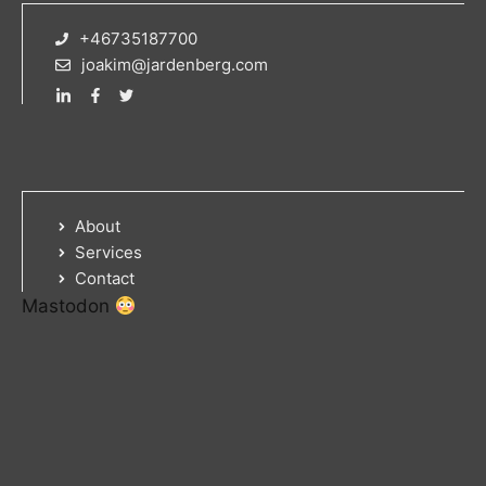
+46735187700
joakim@jardenberg.com
About
Services
Contact
Mastodon