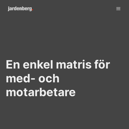
Skip
ME
to
content
En enkel matris för
med- och
motarbetare