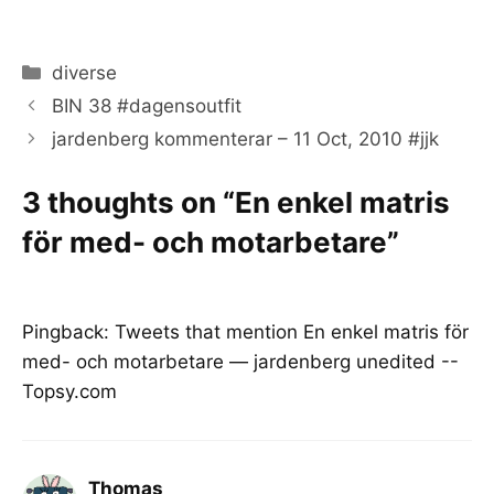
Categories
diverse
BIN 38 #dagensoutfit
jardenberg kommenterar – 11 Oct, 2010 #jjk
3 thoughts on “En enkel matris
för med- och motarbetare”
Pingback:
Tweets that mention En enkel matris för
med- och motarbetare — jardenberg unedited --
Topsy.com
Thomas