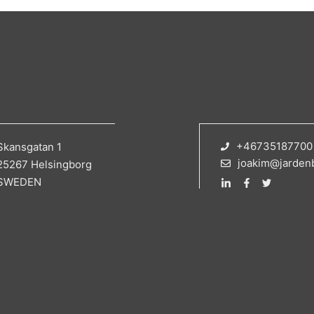
+46735187700
Skansgatan 1
joakim@jarden
25267 Helsingborg
SWEDEN