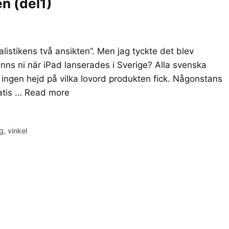
en (del1)
alistikens två ansikten”. Men jag tyckte det blev
nns ni när iPad lanserades i Sverige? Alla svenska
var ingen hejd på vilka lovord produkten fick. Någonstans
atis …
Read more
g
,
vinkel