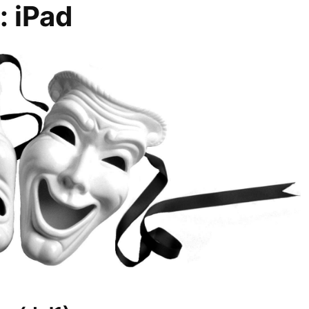
r:
iPad