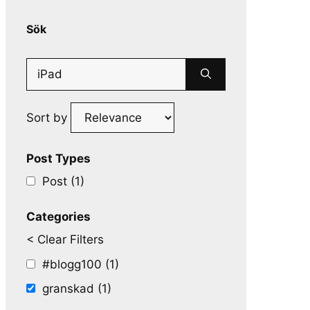
Sök
Search
for:
Sort by
Post Types
Post (1)
Categories
< Clear Filters
#blogg100 (1)
granskad (1)