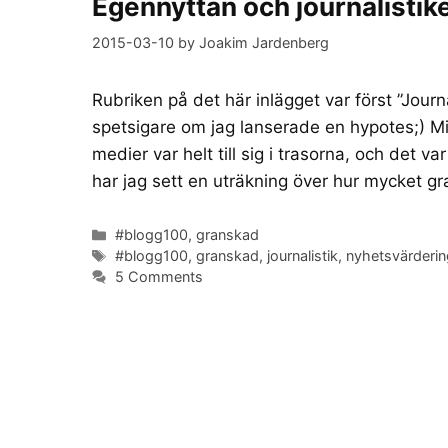
Egennyttan och journalistik
2015-03-10
by
Joakim Jardenberg
Rubriken på det här inlägget var först ”Journ
spetsigare om jag lanserade en hypotes;) Mi
medier var helt till sig i trasorna, och det 
har jag sett en uträkning över hur mycket gr
Categories
#blogg100
,
granskad
Tags
#blogg100
,
granskad
,
journalistik
,
nyhetsvärderin
5 Comments