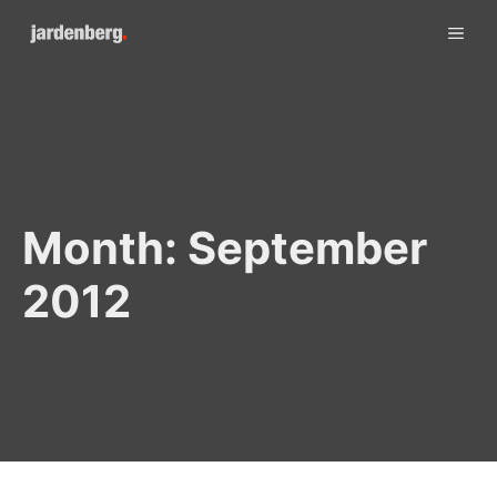
Skip
ME
to
content
Month:
September
2012