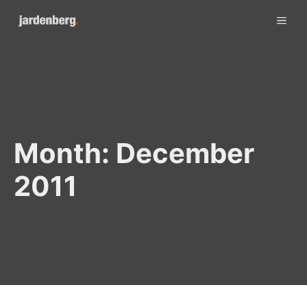
Skip
ME
to
content
Month:
December
2011