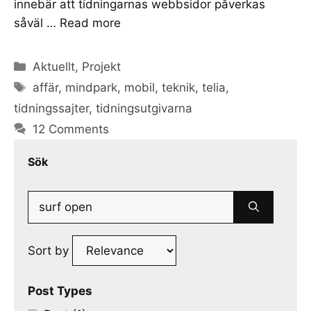
innebär att tidningarnas webbsidor påverkas
såväl …
Read more
Categories
Aktuellt
,
Projekt
Tags
affär
,
mindpark
,
mobil
,
teknik
,
telia
,
tidningssajter
,
tidningsutgivarna
12 Comments
Sök
Search
for:
Sort by
Post Types