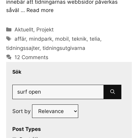
innebär att tidningarnas webbsidor påverkas
såväl …
Read more
Categories
Aktuellt
,
Projekt
Tags
affär
,
mindpark
,
mobil
,
teknik
,
telia
,
tidningssajter
,
tidningsutgivarna
12 Comments
Sök
Search
for:
Sort by
Post Types