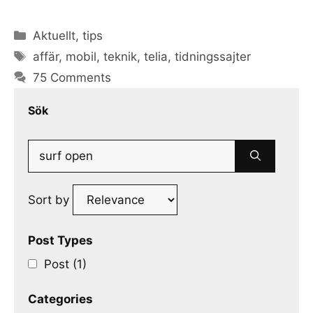
Categories
Aktuellt
,
tips
Tags
affär
,
mobil
,
teknik
,
telia
,
tidningssajter
75 Comments
Sök
Search
for:
Sort by
Post Types
Post (1)
Categories