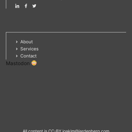
About
Services
Contact
Mastodon
All content is CC-BY
joakim@jardenberg.com