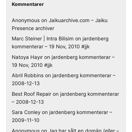
Kommentarer
Anonymous
on
Jaikuarchive.com – Jaiku
Presence archiver
Marc Steiner | Intra Bilisim
on
jardenberg
kommenterar – 19 Nov, 2010 #jjk
Natoya Hayır
on
jardenberg kommenterar –
19 Nov, 2010 #jjk
Abril Robbins
on
jardenberg kommenterar –
2008-12-13
Best Roof Repair
on
jardenberg kommenterar
– 2008-12-13
Sara Conley
on
jardenberg kommenterar –
2009-11-10
Anonymous
on
Jag har sålt en domän (eller –