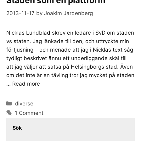
Staden som en plattform
2013-11-17
by
Joakim Jardenberg
Nicklas Lundblad skrev en ledare i SvD om staden
vs staten. Jag länkade till den, och uttryckte min
förtjusning – och menade att jag i Nicklas text såg
tydligt beskrivet ännu ett underliggande skäl till
att jag väljer att satsa på Helsingborgs stad. Även
om det inte är en tävling tror jag mycket på staden
…
Read more
Categories
diverse
1 Comment
Sök