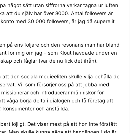
 något sätt utan siffrorna verkar tagna ur luften
a att du själv har över 8000. Antal followers är
mkonto med 30 000 followers, är jag då superelit
eten på ens följare och den resonans man har bland
essant för mig om jag – som Klout hävdade under en
oskap och fåglar (var de nu fick det ifrån).
 att den sociala medieeliten skulle vilja behålla de
eservat. Vi som försörjer oss på att jobba med
 missionerar och introducerar människor för
tt våga börja delta i dialogen och få företag att
r, konsumenter och anställda.
bart löjligt. Det visar mest på att hon inte förstått
rar. Man skulle kunna säga att handlingen i sig är