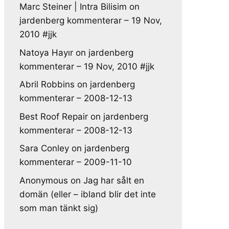
Marc Steiner | Intra Bilisim
on
jardenberg kommenterar – 19 Nov,
2010 #jjk
Natoya Hayır
on
jardenberg
kommenterar – 19 Nov, 2010 #jjk
Abril Robbins
on
jardenberg
kommenterar – 2008-12-13
Best Roof Repair
on
jardenberg
kommenterar – 2008-12-13
Sara Conley
on
jardenberg
kommenterar – 2009-11-10
Anonymous
on
Jag har sålt en
domän (eller – ibland blir det inte
som man tänkt sig)