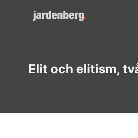
Skip
to
content
Elit och elitism, tv