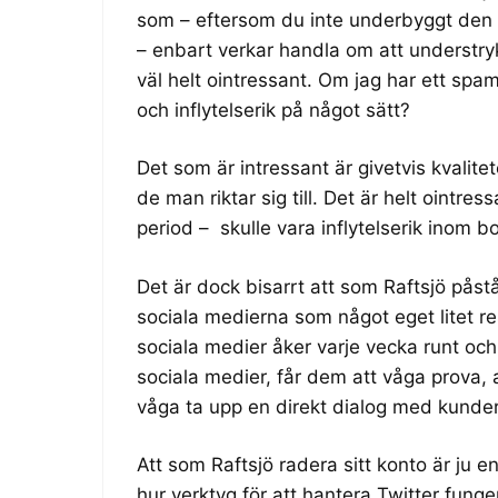
som – eftersom du inte underbyggt den på
– enbart verkar handla om att understryk
väl helt ointressant. Om jag har ett spa
och inflytelserik på något sätt?
Det som är intressant är givetvis kvalit
de man riktar sig till. Det är helt ointr
period – skulle vara inflytelserik inom b
Det är dock bisarrt att som Raftsjö påstå
sociala medierna som något eget litet r
sociala medier åker varje vecka runt och
sociala medier, får dem att våga prova, a
våga ta upp en direkt dialog med kunde
Att som Raftsjö radera sitt konto är ju en
hur verktyg för att hantera Twitter funge