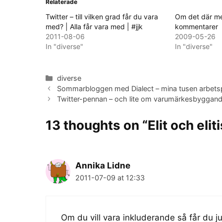
Relaterade
Twitter – till vilken grad får du vara
Om det där me
med? | Alla får vara med | #jjk
kommentarer
2011-08-06
2009-05-26
In "diverse"
In "diverse"
Categories
diverse
Sommarbloggen med Dialect – mina tusen arbetsp
Twitter-pennan – och lite om varumärkesbyggan
13 thoughts on “Elit och elit
Annika Lidne
2011-07-09 at 12:33
Om du vill vara inkluderande så får du j