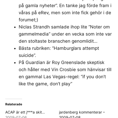
på gamla nyheter
”. En tanke jag förde fram i
våras på
eRev
, men som inte fick gehör i de
forumet;)
Niclas Strandh samlade ihop lite ”
Noter om
gammelmedia
” under en vecka som inte var
den stoltaste branschen genomlidit…
Bästa rubriken: ”
Hamburglars attempt
suicide
”.
På Guardian är
Roy Greenslade skeptisk
och håller med
Vin Crosbie
som hänvisar till
en gammal Las Vegas-regel: ”if you don’t
like the game, don’t play”
Relaterade
ACAP är ett j***a skit…
jardenberg kommenterar –
2009-07-06
2009-07-08