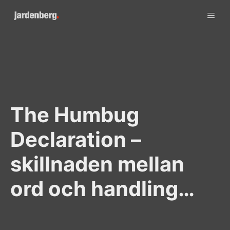
Skip
ME
to
content
The Humbug
Declaration –
skillnaden mellan
ord och handling…