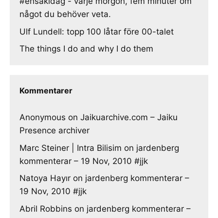
#ensakidag - varje morgon, fem minuter om
något du behöver veta.
Ulf Lundell: topp 100 låtar före 00-talet
The things I do and why I do them
Kommentarer
Anonymous
on
Jaikuarchive.com – Jaiku
Presence archiver
Marc Steiner | Intra Bilisim
on
jardenberg
kommenterar – 19 Nov, 2010 #jjk
Natoya Hayır
on
jardenberg kommenterar –
19 Nov, 2010 #jjk
Abril Robbins
on
jardenberg kommenterar –