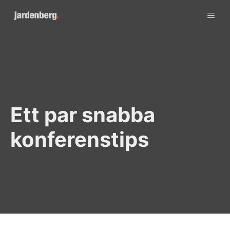
Skip
ME
to
content
Ett par snabba
konferenstips