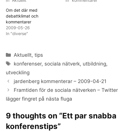
In "Aktuellt"
In "kommentarer"
Om det där med
debattklimat och
kommentarer
2009-05-26
In "diverse"
Categories
Aktuellt
,
tips
Tags
konferenser
,
sociala nätverk
,
utbildning
,
utveckling
jardenberg kommenterar – 2009-04-21
Framtiden för de sociala nätverken – Twitter
lägger fingret på nästa fluga
9 thoughts on “Ett par snabba
konferenstips”