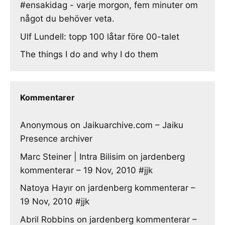
#ensakidag - varje morgon, fem minuter om
något du behöver veta.
Ulf Lundell: topp 100 låtar före 00-talet
The things I do and why I do them
Kommentarer
Anonymous
on
Jaikuarchive.com – Jaiku
Presence archiver
Marc Steiner | Intra Bilisim
on
jardenberg
kommenterar – 19 Nov, 2010 #jjk
Natoya Hayır
on
jardenberg kommenterar –
19 Nov, 2010 #jjk
Abril Robbins
on
jardenberg kommenterar –