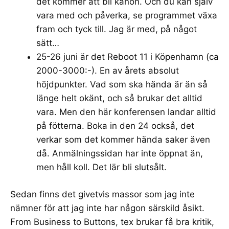
det kommer att bli kanon. Och du kan själv
vara med och påverka,
se programmet växa
fram och tyck till
. Jag är med, på något
sätt…
25-26 juni är det
Reboot 11
i Köpenhamn (ca
2000-3000:-). En av årets absolut
höjdpunkter. Vad som ska hända är än så
länge helt okänt, och så brukar det alltid
vara. Men den här konferensen landar alltid
på fötterna. Boka in den 24 också, det
verkar som det kommer hända saker även
då. Anmälningssidan har inte öppnat än,
men håll koll. Det lär bli slutsålt.
Sedan finns det givetvis massor som jag inte
nämner för att jag inte har någon särskild åsikt.
From Business to Buttons
, tex brukar få bra kritik,