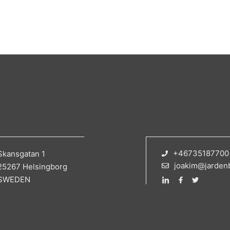
+46735187700
Skansgatan 1
joakim@jarden
25267 Helsingborg
SWEDEN