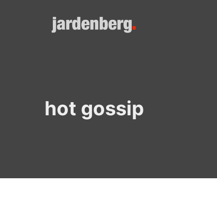
Skip
to
content
hot gossip