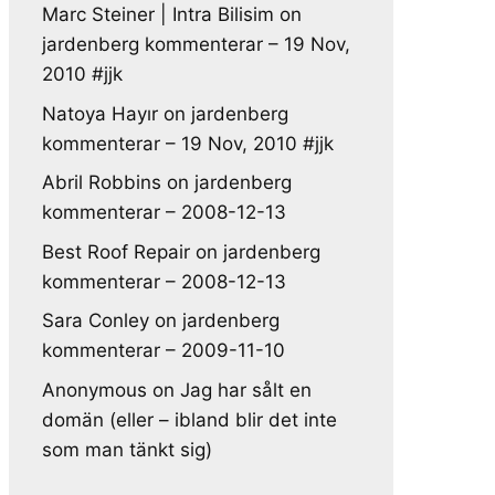
Marc Steiner | Intra Bilisim
on
jardenberg kommenterar – 19 Nov,
2010 #jjk
Natoya Hayır
on
jardenberg
kommenterar – 19 Nov, 2010 #jjk
Abril Robbins
on
jardenberg
kommenterar – 2008-12-13
Best Roof Repair
on
jardenberg
kommenterar – 2008-12-13
Sara Conley
on
jardenberg
kommenterar – 2009-11-10
Anonymous
on
Jag har sålt en
domän (eller – ibland blir det inte
som man tänkt sig)