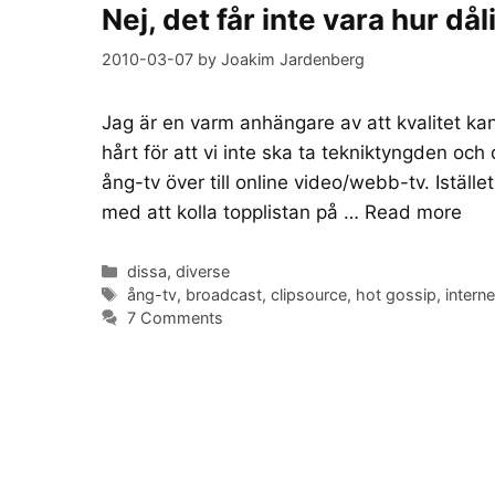
Nej, det får inte vara hur då
2010-03-07
by
Joakim Jardenberg
Jag är en varm anhängare av att kvalitet kan
hårt för att vi inte ska ta tekniktyngden o
ång-tv över till online video/webb-tv. Iställe
med att kolla topplistan på …
Read more
Categories
dissa
,
diverse
Tags
ång-tv
,
broadcast
,
clipsource
,
hot gossip
,
interne
7 Comments