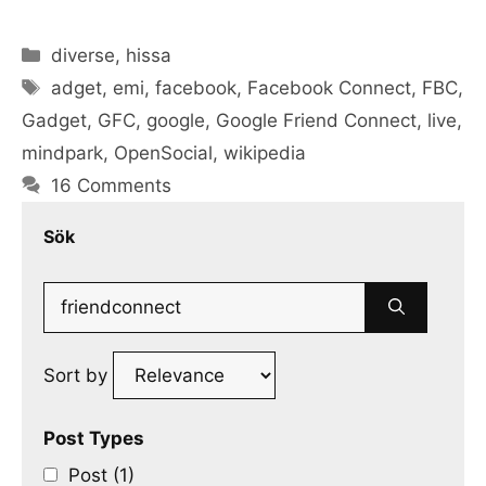
Categories
diverse
,
hissa
Tags
adget
,
emi
,
facebook
,
Facebook Connect
,
FBC
,
Gadget
,
GFC
,
google
,
Google Friend Connect
,
live
,
mindpark
,
OpenSocial
,
wikipedia
16 Comments
Sök
Search
for:
Sort by
Post Types
Post (1)