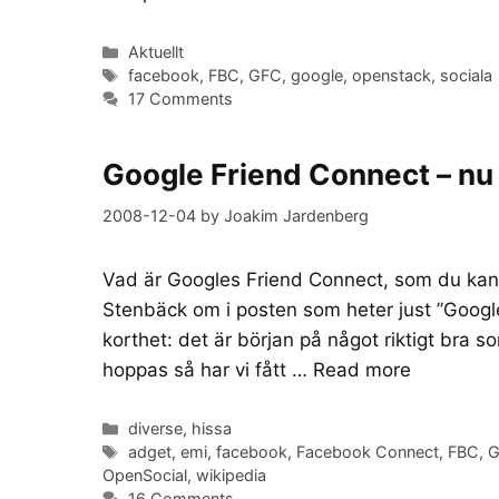
Categories
Aktuellt
Tags
facebook
,
FBC
,
GFC
,
google
,
openstack
,
sociala
17 Comments
Google Friend Connect – nu 
2008-12-04
by
Joakim Jardenberg
Vad är Googles Friend Connect, som du kan s
Stenbäck om i posten som heter just ”Google
korthet: det är början på något riktigt bra 
hoppas så har vi fått …
Read more
Categories
diverse
,
hissa
Tags
adget
,
emi
,
facebook
,
Facebook Connect
,
FBC
,
G
OpenSocial
,
wikipedia
16 Comments