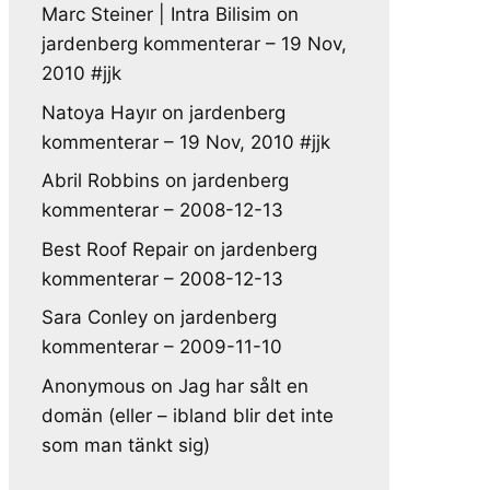
Marc Steiner | Intra Bilisim
on
jardenberg kommenterar – 19 Nov,
2010 #jjk
Natoya Hayır
on
jardenberg
kommenterar – 19 Nov, 2010 #jjk
Abril Robbins
on
jardenberg
kommenterar – 2008-12-13
Best Roof Repair
on
jardenberg
kommenterar – 2008-12-13
Sara Conley
on
jardenberg
kommenterar – 2009-11-10
Anonymous
on
Jag har sålt en
domän (eller – ibland blir det inte
som man tänkt sig)