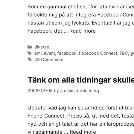
Som en gammal chef sa, ”för lata svin är isen
försökte mig på att integrera Facebook Conn
nästan ut som jag lyckats. Eventuellt är ja
Facebook, det …
Read more
Categories
diverse
Tags
emi
,
event
,
facebook
,
Facebook Connect
,
FBC
,
g
28 Comments
Tänk om alla tidningar skull
2008-12-05
by
Joakim Jardenberg
Update: vad jag kan se är hd.se först ut b
Friend Connect. Precis så, ut med det, test
nytt och ärligt talat är det här en läroproce
vi i spännande …
Read more