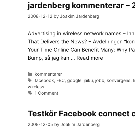
jardenberg kommenterar – 
2008-12-12
by
Joakim Jardenberg
Advertising in wireless network names – In
That Delivers the News? – Avdelningen “kons
Your Time Online Can Benefit Many: Why Pay I
Bump, så jag kan …
Read more
Categories
kommentarer
Tags
facebook
,
FBC
,
google
,
jaiku
,
jobb
,
konvergens
,
l
wireless
1 Comment
Testkör Facebook connect 
2008-12-05
by
Joakim Jardenberg