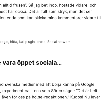
 alltid frusen”. Så jag bet ihop, hostade vidare, och
ect här också. Det är fult som stryk, men det ser
g den enda som kan skicka mina kommentarer vidare till
oogle
,
hitta
,
kul
,
plugin
,
press
,
Social network
e vara öppet sociala…
land svenska medier med att börja känna på Google
a, experimentera – och som Sören säger: ”Det är helt
ss även för oss på hd.se-redaktionen.” Kudos! Nu lever