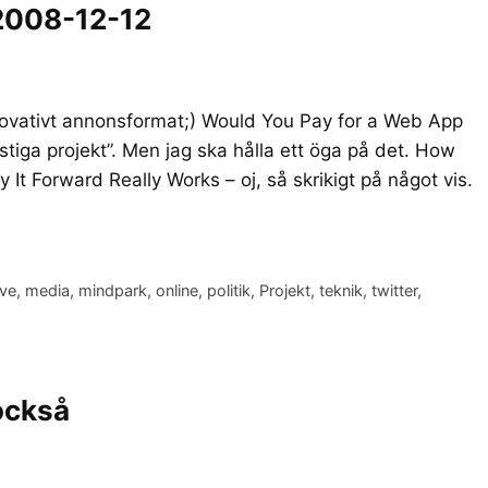
2008-12-12
novativt annonsformat;) Would You Pay for a Web App
tiga projekt”. Men jag ska hålla ett öga på det. How
t Forward Really Works – oj, så skrikigt på något vis.
ive
,
media
,
mindpark
,
online
,
politik
,
Projekt
,
teknik
,
twitter
,
också