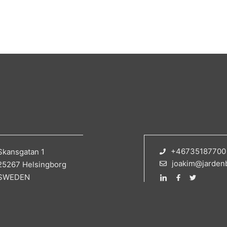
+46735187700
Skansgatan 1
joakim@jarden
25267 Helsingborg
SWEDEN