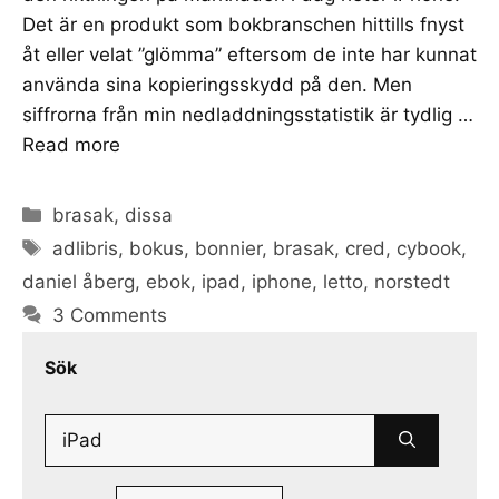
Det är en produkt som bokbranschen hittills fnyst
åt eller velat ”glömma” eftersom de inte har kunnat
använda sina kopieringsskydd på den. Men
siffrorna från min nedladdningsstatistik är tydlig …
Read more
Categories
brasak
,
dissa
Tags
adlibris
,
bokus
,
bonnier
,
brasak
,
cred
,
cybook
,
daniel åberg
,
ebok
,
ipad
,
iphone
,
letto
,
norstedt
3 Comments
Sök
Search
for: