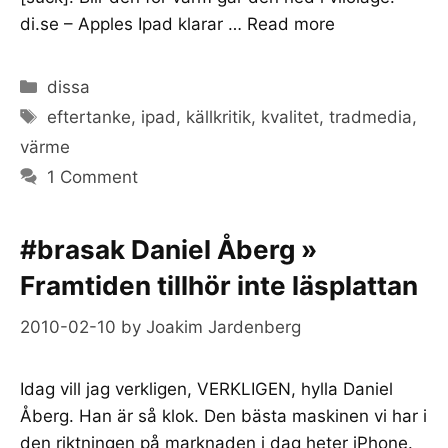
di.se – Apples Ipad klarar …
Read more
Categories
dissa
Tags
eftertanke
,
ipad
,
källkritik
,
kvalitet
,
tradmedia
,
värme
1 Comment
#brasak Daniel Åberg »
Framtiden tillhör inte läsplattan
2010-02-10
by
Joakim Jardenberg
Idag vill jag verkligen, VERKLIGEN, hylla Daniel
Åberg. Han är så klok. Den bästa maskinen vi har i
den riktningen på marknaden i dag heter iPhone.