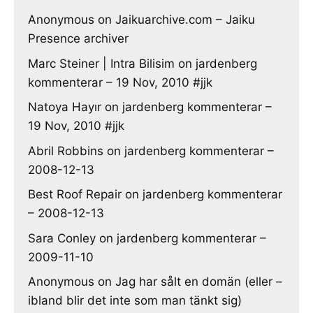
Anonymous
on
Jaikuarchive.com – Jaiku
Presence archiver
Marc Steiner | Intra Bilisim
on
jardenberg
kommenterar – 19 Nov, 2010 #jjk
Natoya Hayır
on
jardenberg kommenterar –
19 Nov, 2010 #jjk
Abril Robbins
on
jardenberg kommenterar –
2008-12-13
Best Roof Repair
on
jardenberg kommenterar
– 2008-12-13
Sara Conley
on
jardenberg kommenterar –
2009-11-10
Anonymous
on
Jag har sålt en domän (eller –
ibland blir det inte som man tänkt sig)