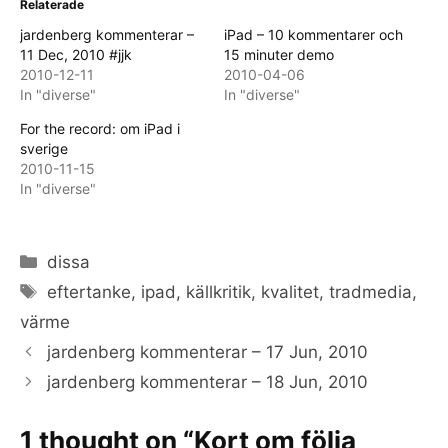
Relaterade
jardenberg kommenterar –
iPad – 10 kommentarer och
11 Dec, 2010 #jjk
15 minuter demo
2010-12-11
2010-04-06
In "diverse"
In "diverse"
For the record: om iPad i
sverige
2010-11-15
In "diverse"
Categories
dissa
Tags
eftertanke
,
ipad
,
källkritik
,
kvalitet
,
tradmedia
,
värme
jardenberg kommenterar – 17 Jun, 2010
jardenberg kommenterar – 18 Jun, 2010
1 thought on “Kort om följa