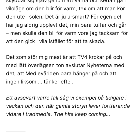
skyddar sig själv genom att varna och sedan gå i
viloläge om den blir för varm, tex om att man kör
den ute i solen. Det är ju ursmart? För egen del
har jag aldrig upplevt det, min bara tuffar och går
– men skulle den bli för varm vore jag tacksam för
att den gick i vila istället för att ta skada.
Det som stör mig mest är att TV4 krokar på och
med lätt överlägsen ton avslutar Nyheterna med
det, att Medievärlden bara hänger på och att
ingen liksom … tänker efter.
Ett avsevärt värre fall såg vi
exempel på tidigare i
veckan
och
den här gamla storyn
lever fortfarande
vidare i tradmedia. The hits keep coming…