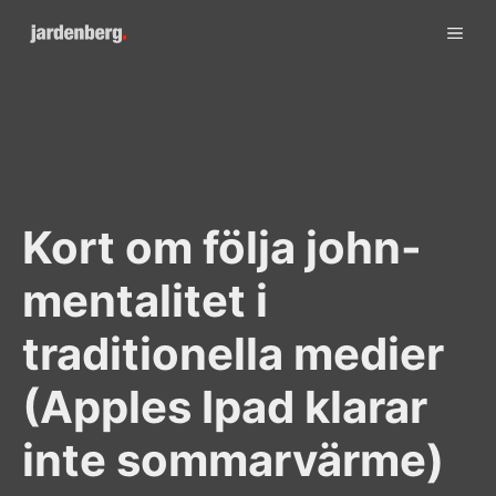
Skip
ME
to
content
Kort om följa john-
mentalitet i
traditionella medier
(Apples Ipad klarar
inte sommarvärme)