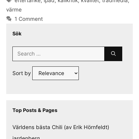
eftertanke
,
ipad
,
källkritik
,
kvalitet
,
tradmedia
,
värme
1 Comment
Sök
Search
for:
Sort by
Top Posts & Pages
Världens bästa Chili (av Erik Hörnfeldt)
jardenberg.