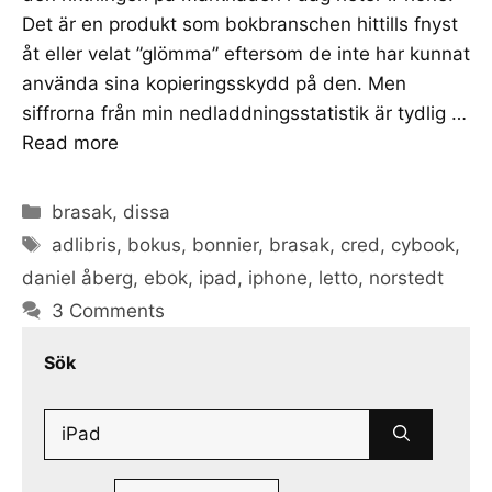
Det är en produkt som bokbranschen hittills fnyst
åt eller velat ”glömma” eftersom de inte har kunnat
använda sina kopieringsskydd på den. Men
siffrorna från min nedladdningsstatistik är tydlig …
Read more
Categories
brasak
,
dissa
Tags
adlibris
,
bokus
,
bonnier
,
brasak
,
cred
,
cybook
,
daniel åberg
,
ebok
,
ipad
,
iphone
,
letto
,
norstedt
3 Comments
Sök
Search
for: