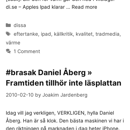
di.se – Apples Ipad klarar …
Read more
Categories
dissa
Tags
eftertanke
,
ipad
,
källkritik
,
kvalitet
,
tradmedia
,
värme
1 Comment
#brasak Daniel Åberg »
Framtiden tillhör inte läsplattan
2010-02-10
by
Joakim Jardenberg
Idag vill jag verkligen, VERKLIGEN, hylla Daniel
Åberg. Han är så klok. Den bästa maskinen vi har i
den riktningen på marknaden i dag heter iPhone.