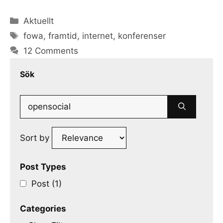
Categories
Aktuellt
Tags
fowa
,
framtid
,
internet
,
konferenser
12 Comments
Sök
Search
for:
Sort by
Post Types
Post (1)
Categories