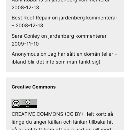
2008-12-13
Best Roof Repair
on
jardenberg kommenterar
– 2008-12-13
Sara Conley
on
jardenberg kommenterar –
2009-11-10
Anonymous
on
Jag har sålt en domän (eller –
ibland blir det inte som man tänkt sig)
Creative Commons
CREATIVE COMMONS (CC BY) Helt kort: så
länge du anger källan och länkar tillbaka hit
så är det fritt fram att göra vad du vill med