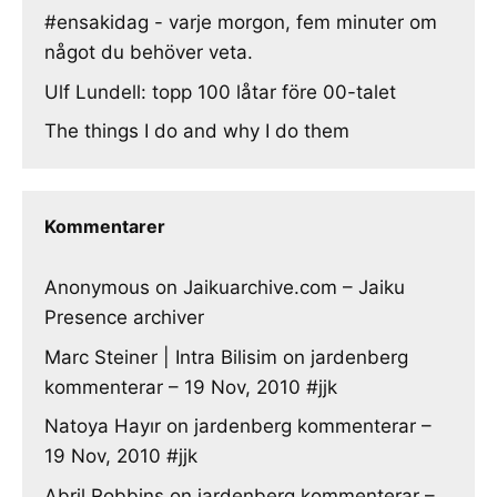
#ensakidag - varje morgon, fem minuter om
något du behöver veta.
Ulf Lundell: topp 100 låtar före 00-talet
The things I do and why I do them
Kommentarer
Anonymous
on
Jaikuarchive.com – Jaiku
Presence archiver
Marc Steiner | Intra Bilisim
on
jardenberg
kommenterar – 19 Nov, 2010 #jjk
Natoya Hayır
on
jardenberg kommenterar –
19 Nov, 2010 #jjk
Abril Robbins
on
jardenberg kommenterar –