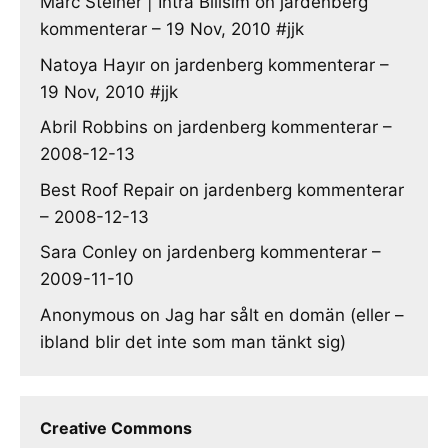
Marc Steiner | Intra Bilisim
on
jardenberg
kommenterar – 19 Nov, 2010 #jjk
Natoya Hayır
on
jardenberg kommenterar –
19 Nov, 2010 #jjk
Abril Robbins
on
jardenberg kommenterar –
2008-12-13
Best Roof Repair
on
jardenberg kommenterar
– 2008-12-13
Sara Conley
on
jardenberg kommenterar –
2009-11-10
Anonymous
on
Jag har sålt en domän (eller –
ibland blir det inte som man tänkt sig)
Creative Commons