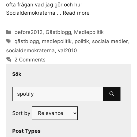
ofta frågan vad jag gör och hur
Socialdemokraterna …
Read more
Categories
before2012
,
Gästblogg
,
Mediepolitik
Tags
gästblogg
,
mediepolitik
,
politik
,
sociala medier
,
socialdemokraterna
,
val2010
2 Comments
Sök
Search
for:
Sort by
Post Types