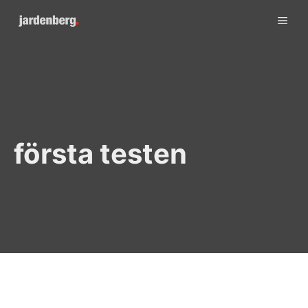
Skip
ME
to
content
första testen