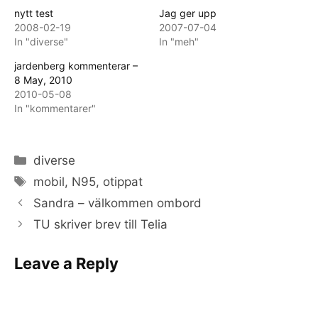
nytt test
Jag ger upp
2008-02-19
2007-07-04
In "diverse"
In "meh"
jardenberg kommenterar –
8 May, 2010
2010-05-08
In "kommentarer"
Categories
diverse
Tags
mobil
,
N95
,
otippat
Sandra – välkommen ombord
TU skriver brev till Telia
Leave a Reply