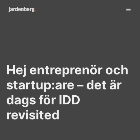
Skip
ME
to
content
Hej entreprenör och
startup:are – det är
dags för IDD
revisited