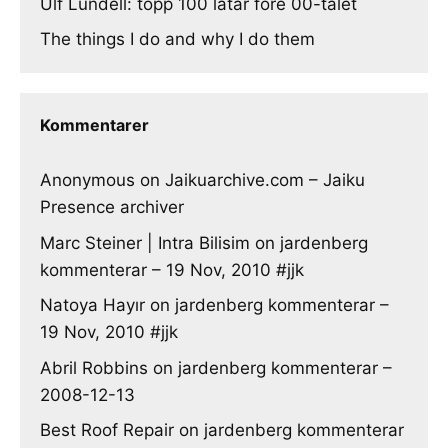
Ulf Lundell: topp 100 låtar före 00-talet
The things I do and why I do them
Kommentarer
Anonymous
on
Jaikuarchive.com – Jaiku
Presence archiver
Marc Steiner | Intra Bilisim
on
jardenberg
kommenterar – 19 Nov, 2010 #jjk
Natoya Hayır
on
jardenberg kommenterar –
19 Nov, 2010 #jjk
Abril Robbins
on
jardenberg kommenterar –
2008-12-13
Best Roof Repair
on
jardenberg kommenterar