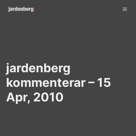
Skip
ME
to
content
jardenberg
kommenterar – 15
Apr, 2010