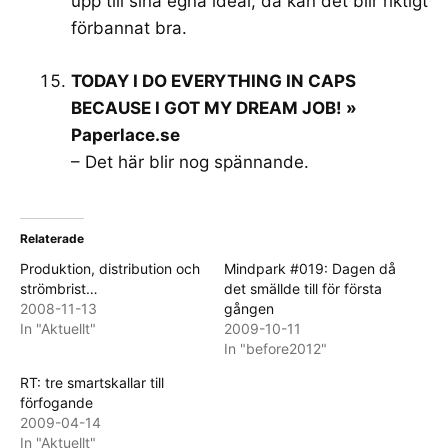
upp till sina egna ideal, då kan det blir riktigt
förbannat bra.
TODAY I DO EVERYTHING IN CAPS
BECAUSE I GOT MY DREAM JOB! »
Paperlace.se
– Det här blir nog spännande.
Relaterade
Produktion, distribution och
Mindpark #019: Dagen då
strömbrist…
det smällde till för första
2008-11-13
gången
In "Aktuellt"
2009-10-11
In "before2012"
RT: tre smartskallar till
förfogande
2009-04-14
In "Aktuellt"