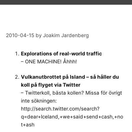
2010-04-15
by
Joakim Jardenberg
Explorations of real-world traffic
– ONE MACHINE! Åhhh!
Vulkanutbrottet på Island – så håller du
koll på flyget via Twitter
– Twitterkoll, bästa kollen? Missa för övrigt
inte sökningen:
http://search.twitter.com/search?
q=dear+Iceland,+we+said+send+cash,+no
t+ash