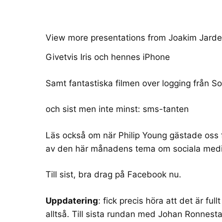
View more
presentations
from
Joakim Jard
Givetvis
Iris och hennes iPhone
Samt fantastiska filmen
over logging
från So
och sist men inte minst:
sms-tanten
Läs också om när
Philip Young gästade oss 
av den här månadens
tema om sociala medi
Till sist,
bra drag på Facebook
nu.
Uppdatering
: fick precis höra att det är fu
alltså. Till sista rundan med
Johan Ronnest