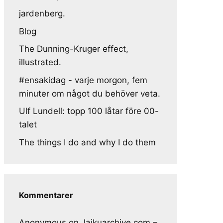
jardenberg.
Blog
The Dunning-Kruger effect,
illustrated.
#ensakidag - varje morgon, fem
minuter om något du behöver veta.
Ulf Lundell: topp 100 låtar före 00-
talet
The things I do and why I do them
Kommentarer
Anonymous
on
Jaikuarchive.com –