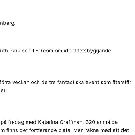
enberg
.
uth Park och
TED.com om identitetsbyggande
förra veckan
och de tre fantastiska event som återstår
er
.
llt på fredag med
Katarina Graffman
. 320 anmälda
am
finns det fortfarande plats. Men räkna med att det