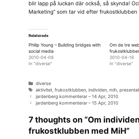
blir lapp på luckan där också, så skynda! Och
Marketing
” som tar vid efter frukostklubbe
Relaterade
Philip Young – Building bridges with
Om de tre we
social media
frukostklubb
2010-04-09
2010-04-16
In "diverse"
In "diverse"
Categories
diverse
Tags
aktivitet
,
frukostklubben
,
individen
,
mih
,
presenta
jardenberg kommenterar – 14 Apr, 2010
jardenberg kommenterar – 15 Apr, 2010
7 thoughts on “Om individen
frukostklubben med MiH”