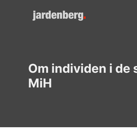
Skip
to
content
Om individen i de
MiH