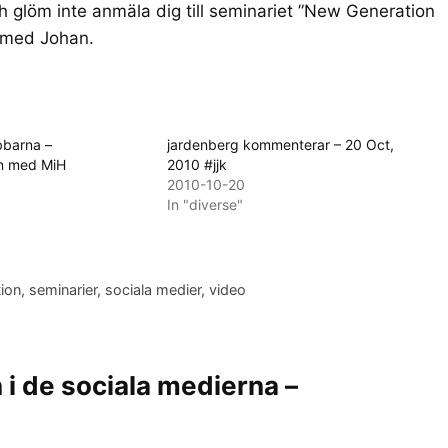
 glöm inte anmäla dig till seminariet ”
New Generation
n med Johan.
bbarna –
jardenberg kommenterar – 20 Oct,
en med MiH
2010 #jjk
2010-10-20
In "diverse"
tion
,
seminarier
,
sociala medier
,
video
 i de sociala medierna –