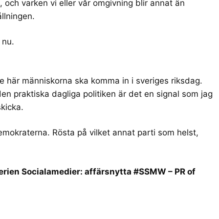
, och varken vi eller vår omgivning blir annat än
llningen.
 nu.
 de här människorna ska komma in i sveriges riksdag.
i den praktiska dagliga politiken är det en signal som jag
skicka.
mokraterna. Rösta på vilket annat parti som helst,
rien Socialamedier: affärsnytta #SSMW – PR of