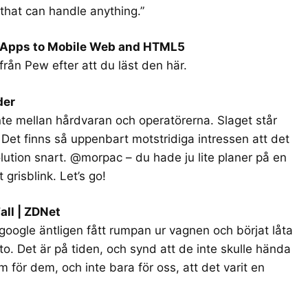
that can handle anything.”
m Apps to Mobile Web and HTML5
från Pew efter att du läst den här.
der
r inte mellan hårdvaran och operatörerna. Slaget står
Det finns så uppenbart motstridiga intressen att det
lution snart. @morpac – du hade ju lite planer på en
t grisblink. Let’s go!
all | ZDNet
 google äntligen fått rumpan ur vagnen och börjat låta
o. Det är på tiden, och synd att de inte skulle hända
 för dem, och inte bara för oss, att det varit en