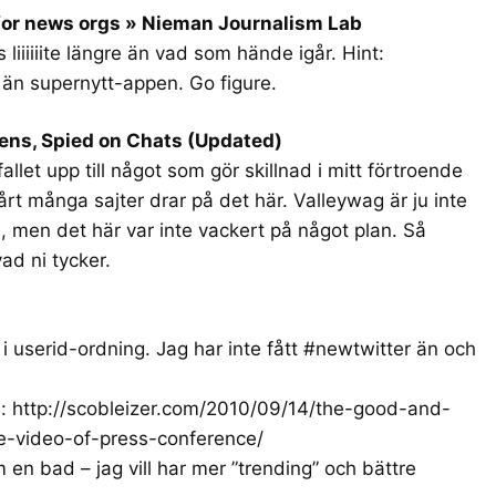
 for news orgs » Nieman Journalism Lab
liiiiiite längre än vad som hände igår. Hint:
 än supernytt-appen. Go figure.
ens, Spied on Chats (Updated)
allet upp till något som gör skillnad i mitt förtroende
årt många sajter drar på det här. Valleywag är ju inte
, men det här var inte vackert på något plan. Så
vad ni tycker.
i userid-ordning. Jag har inte fått #newtwitter än och
n:
http://scobleizer.com/2010/09/14/the-good-and-
e-video-of-press-conference/
en bad – jag vill har mer ”trending” och bättre