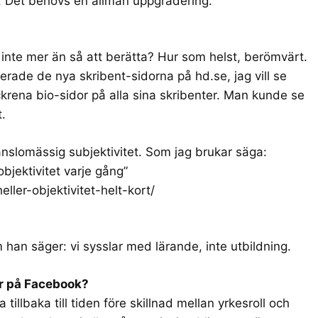
or. Det behövs en allmän uppgradering.
n inte mer än så att berätta? Hur som helst, berömvärt.
erade de nya skribent-sidorna på
hd.se
, jag vill se
rena bio-sidor på alla sina skribenter. Man kunde se
.
änslomässig subjektivitet. Som jag brukar säga:
objektivitet varje gång”
ller-objektivitet-helt-kort/
 han säger: vi sysslar med lärande, inte utbildning.
er på Facebook?
 tillbaka till tiden före skillnad mellan yrkesroll och