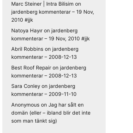
Marc Steiner | Intra Bilisim
on
jardenberg kommenterar – 19 Nov,
2010 #jjk
Natoya Hayır
on
jardenberg
kommenterar – 19 Nov, 2010 #jjk
Abril Robbins
on
jardenberg
kommenterar – 2008-12-13
Best Roof Repair
on
jardenberg
kommenterar – 2008-12-13
Sara Conley
on
jardenberg
kommenterar – 2009-11-10
Anonymous
on
Jag har sålt en
domän (eller – ibland blir det inte
som man tänkt sig)