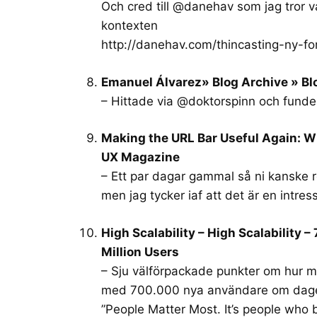
Och cred till @danehav som jag tror v
kontexten
http://danehav.com/thincasting-ny-fo
Emanuel Álvarez» Blog Archive » B
– Hittade via @doktorspinn och fundera
Making the URL Bar Useful Again: W
UX Magazine
– Ett par dagar gammal så ni kanske 
men jag tycker iaf att det är en intres
High Scalability – High Scalability 
Million Users
– Sju välförpackade punkter om hur man
med 700.000 nya användare om dagen.
”People Matter Most. It’s people who b