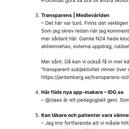
Procivitas göra så bra till andra skol
Transparens | Medievärlden
– Det här var tunt. Finns det verklige
Som jag skrev redan när jag komment
mer sådant här. Gamla N24 hade klock
aktieinnehav, externa uppdrag, rubbet
Mer sånt. Då kan vi också få in mer k
”transparent subjektivitet vinner över 
https://jardenberg.se/transparens-oche
Här föds nya app-makare – IDG.se
– @claes är ett pedagogiskt geni. Som
Kan läkare och patienter vara vänn
– Jag tror fortfarande att vi måste hitta