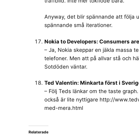
träffbild. Inte mer tokflöde bara.
Anyway, det blir spännande att följa u
spännande små iterationer.
Nokia to Developers: Consumers are
– Ja, Nokia skeppar en jäkla massa te
telefoner. Men att på allvar stå och h
Sotdöden väntar.
Ted Valentin: Minkarta först i Sveri
– Följ Teds länkar om the taste graph
också är lite nyttigare
http://www.ted
med-me
ra.html
Relaterade