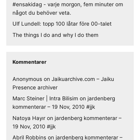
#ensakidag - varje morgon, fem minuter om
något du behöver veta.
Ulf Lundell: topp 100 låtar före 00-talet
The things I do and why I do them
Kommentarer
Anonymous
on
Jaikuarchive.com – Jaiku
Presence archiver
Marc Steiner | Intra Bilisim
on
jardenberg
kommenterar – 19 Nov, 2010 #jjk
Natoya Hayır
on
jardenberg kommenterar –
19 Nov, 2010 #jjk
Abril Robbins
on
jardenberg kommenterar –