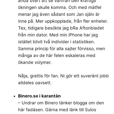
ändå svårt att se varifrån den kraftiga
ökningen skulle komma. Och med mätfel
menar jag även sådant som Jan själv är
inne på. Mer uppkopplade, från fler enheter.
Tex, tidigare besökte jag bRa Aftonbladet
från min dator. Med min iPhone har jag
istället blivit två individer i statistiken.
Samma princip för alla sajter förvisso, men
många av de här felen eskaleras med
ökande volymer.
Nåja, grattis för fan. Ni gör ett suveränt jobb
alldeles oavsett.
Binero.se i karantän
– Undrar om Binero tänker blogga om den
här fadäsen. Gärna med länk till Sulos