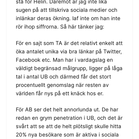
stå för Helin. Däremot är jag inte lika
sugen på att tillskriva sociala medier och
inlänkar deras ökning. Iaf inte om han inte
rör ihop siffrorna. Så här tänker jag:
För en sajt som TA är det relativt enkelt att
öka antalet unika via bra länkar på Twitter,
Facebook etc. Man har i vardagslag en
väldigt begränsad målgrupp, ligger på låga
tal i antal UB och därmed får det stort
procentuellt genomslag när resten av
världen får nys på ett knäck hos er.
För AB ser det helt annorlunda ut. De har
redan en grym penetration i UB, och det är
svårt att se att de helt plötsligt skulle hitta
20% nya besökare som är aktiva i sociala