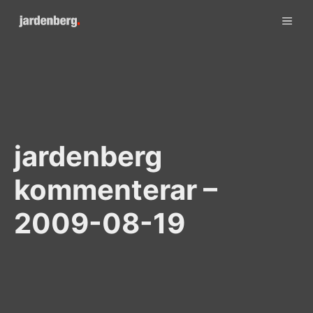
Skip
ME
to
content
jardenberg
kommenterar –
2009-08-19