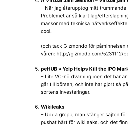
A Virtual Jam Session – Virtual jam
– När jag återupptog mitt trummande f
Problemet är så klart lag/eftersläpning
massor med tekniska nätverkseffekter
cool.
(och tack Gizmondo för påminnelsen o
våren:
http://gizmodo.com/5231112/b
peHUB » Yelp Helps Kill the IPO Mar
– Lite VC-nördvarning men det här är 
går till börsen, och inte har gjort så p
sortens investeringar.
Wikileaks
– Udda grepp, man stänger sajten för a
pushat hårt för wikileaks, och det finn