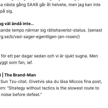
sa nästa gång SAAB går åt helvete, men jag kan inte
på sig.
ag väl ändå inte…
asande tempo närmar sig rättshaverist-status. (senast
erg.se/b/vad-sager-egentligen-jan-rosen/
)
 för ett par dagar sedan och vi är sjukt sugna. Men
ggt som fan, iaf.
gi | The Brand-Man
Sun Tzu-citat. Givetvis ska du läsa Miccos fina post,
n: ”Strategy without tactics is the slowest route to
e noise before defeat.”