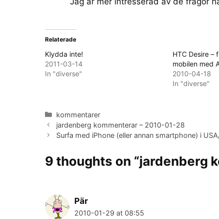
Jag är mer intresserad av de frågor h
Relaterade
Klydda inte!
HTC Desire – 
2011-03-14
mobilen med 
In "diverse"
2010-04-18
In "diverse"
Categories
kommentarer
jardenberg kommenterar – 2010-01-28
Surfa med iPhone (eller annan smartphone) i US
9 thoughts on “jardenberg
Pär
2010-01-29 at 08:55