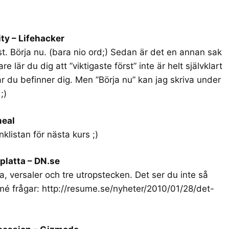
ity – Lifehacker
st. Börja nu. (bara nio ord;) Sedan är det en annan sak
e lär du dig att ”viktigaste först” inte är helt självklart
r du befinner dig. Men ”Börja nu” kan jag skriva under
;)
meal
nklistan för nästa kurs ;)
platta – DN.se
versaler och tre utropstecken. Det ser du inte så
umé frågar:
http://resume.se/nyheter/2010/01/28/det-