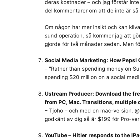
deras kostnader – och jag förstår int
del kommentarer om att de inte är så 
Om någon har mer insikt och kan kliva
sund operation, så kommer jag att gö
gjorde för två månader sedan. Men fö
Social Media Marketing: How Pepsi G
– ”Rather than spending money on Sup
spending $20 million on a social med
Ustream Producer: Download the fre
from PC, Mac. Transitions, multiple 
– Tjoho – och med en mac-version. @b
godkänt av dig så är $199 för Pro-ver
YouTube – Hitler responds to the iP