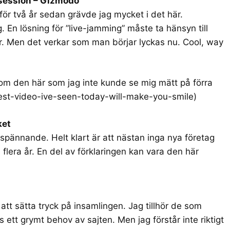
 session – Gizmodo
ör två år sedan grävde jag mycket i det här.
. En lösning för ”live-jamming” måste ta hänsyn till
. Men det verkar som man börjar lyckas nu. Cool, way
m den här som jag inte kunde se mig mätt på förra
est-video-ive-seen-today-will-make-you-smile
)
ket
spännande. Helt klart är att nästan inga nya företag
å flera år. En del av förklaringen kan vara den här
tt sätta tryck på insamlingen. Jag tillhör de som
s ett grymt behov av sajten. Men jag förstår inte riktigt