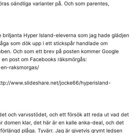
öras oändliga varianter på. Och som parentes,
 de briljanta Hyper Island-eleverna som jag hade glädjen
 fråga som dök upp i ett stickspår handlade om
bben. Och som ett brev på posten kommer Google
en en post om Facebooks räksmörgås:
r-en-raksmorgas/
ttp://www.slideshare.net/jocke66/hyperisland-
det och varvsstödet, och ett försök att reda ut vad det
r domen klar, det här är en kalle anka-deal, och det
förlängd plåga. Tyvärr. Jag är givetvis grymt ledsen