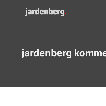
Skip
to
content
jardenberg komme