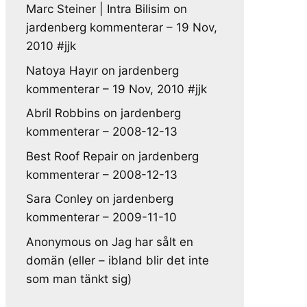
Marc Steiner | Intra Bilisim
on
jardenberg kommenterar – 19 Nov,
2010 #jjk
Natoya Hayır
on
jardenberg
kommenterar – 19 Nov, 2010 #jjk
Abril Robbins
on
jardenberg
kommenterar – 2008-12-13
Best Roof Repair
on
jardenberg
kommenterar – 2008-12-13
Sara Conley
on
jardenberg
kommenterar – 2009-11-10
Anonymous
on
Jag har sålt en
domän (eller – ibland blir det inte
som man tänkt sig)