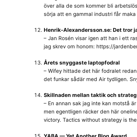
över alla de som kommer bli arbetslö
sörja att en gammal industri får maka 
Henrik-Alexandersson.se: Det tror j
– Jan Rosén visar igen att han i ett r
jag skrev om honom:
https://jardenb
Årets snyggaste laptopfodral
– Wifey hittade det här fodralet redan
det funkar sådär med Air tydligen. Sny
Skillnaden mellan taktik och strate
– En annan sak jag inte kan motstå är 
men egentligen räcker den här oneliner
victory. Tactics without strategy is th
YABA — Yet Another Blog Award