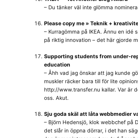
– Du tänker väl inte glömma nominer
Please copy me » Teknik + kreativi
– Kurragömma på IKEA. Ännu en idé som
på riktig innovation – det här gjorde m
Supporting students from under-rep
education
– Åhh vad jag önskar att jag kunde g
muskler räcker bara till för lite opini
http://www.transfer.nu
kallar. Var är 
oss. Akut.
Sju goda skäl att låta webbmedier v
– Björn Hedensjö, klok webbchef på DN
det slår in öppna dörrar, i det han säg