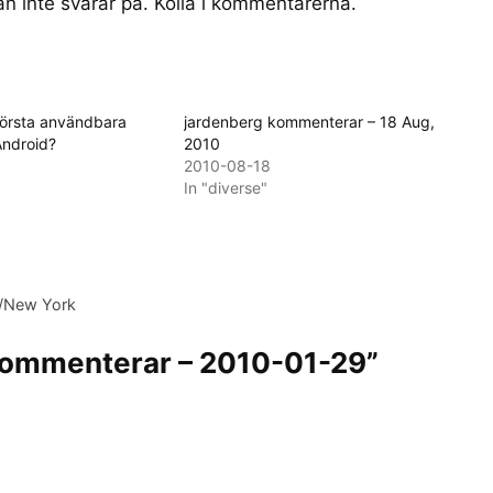
an inte svarar på. Kolla i kommentarerna.
första användbara
jardenberg kommenterar – 18 Aug,
Android?
2010
2010-08-18
In "diverse"
A/New York
 kommenterar – 2010-01-29”