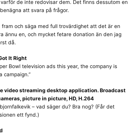
e varför de inte redovisar dem. Det finns dessutom en
benägna att svara på frågor.
 fram och säga med full trovärdighet att det är en
ra ännu en, och mycket fetare donation än den jag
rst då.
ot It Right
er Bowl television ads this year, the company is
ia campaign.”
e video streaming desktop application. Broadcast
cameras, picture in picture, HD, H.264
jornfalkevik – vad säger du? Bra nog? (Får det
sionen ett fynd.)
ad