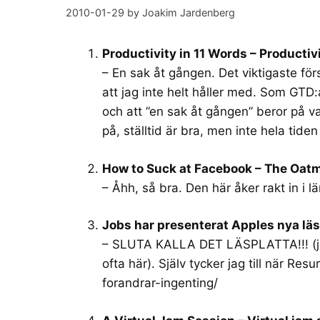
2010-01-29
by
Joakim Jardenberg
Productivity in 11 Words – Productiv
– En sak åt gången. Det viktigaste för
att jag inte helt håller med. Som GTD:ar
och att ”en sak åt gången” beror på va
på, ställtid är bra, men inte hela tiden 
How to Suck at Facebook – The Oat
– Åhh, så bra. Den här åker rakt in i lä
Jobs har presenterat Apples nya läs
– SLUTA KALLA DET LÄSPLATTA!!! (ja, 
ofta här). Själv tycker jag till när Res
forandrar-ingenting/