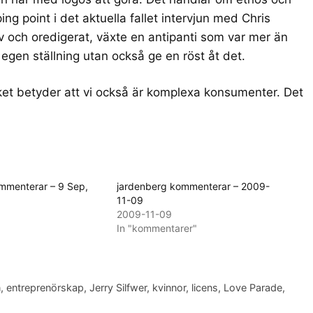
ping point i det aktuella fallet intervjun med Chris
 och oredigerat, växte en antipanti som var mer än
 ta egen ställning utan också ge en röst åt det.
ket betyder att vi också är komplexa konsumenter. Det
mmenterar – 9 Sep,
jardenberg kommenterar – 2009-
11-09
2009-11-09
In "kommentarer"
n
,
entreprenörskap
,
Jerry Silfwer
,
kvinnor
,
licens
,
Love Parade
,