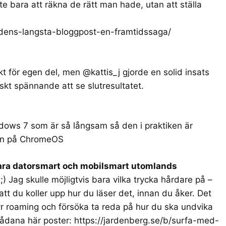
e bara att räkna de rätt man hade, utan att ställa
rldens-langsta-bloggpost-en-framtidssaga/
t för egen del, men @kattis_j gjorde en solid insats
iskt spännande att se slutresultatet.
dows 7 som är så långsam så den i praktiken är
tan på ChromeOS
vara datorsmart och mobilsmart utomlands
) Jag skulle möjligtvis bara vilka trycka hårdare på –
 att du koller upp hur du läser det, innan du åker. Det
yr roaming och försöka ta reda på hur du ska undvika
sådana här poster:
https://jardenberg.se/b/surfa-med-