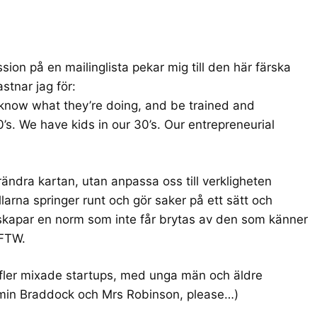
sion på en mailinglista pekar mig till den här färska
astnar jag för:
know what they’re doing, and be trained and
0’s. We have kids in our 30’s. Our entrepreneurial
örändra kartan, utan anpassa oss till verkligheten
killarna springer runt och gör saker på ett sätt och
 skapar en norm som inte får brytas av den som känner
 FTW.
u fler mixade startups, med unga män och äldre
jamin Braddock och Mrs Robinson, please…)