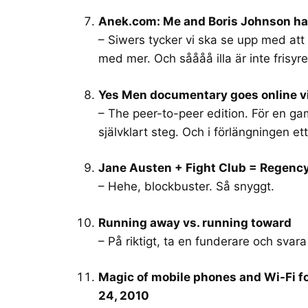
Anek.com: Me and Boris Johnson hav
– Siwers tycker vi ska se upp med att 
med mer. Och såååå illa är inte frisyre
Yes Men documentary goes online vi
– The peer-to-peer edition. För en ga
självklart steg. Och i förlängningen et
Jane Austen + Fight Club = Regenc
– Hehe, blockbuster. Så snyggt.
Running away vs. running toward
– På riktigt, ta en funderare och svara
Magic of mobile phones and Wi-Fi fo
24, 2010