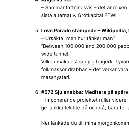
– Sammanfattningsvis – det är mixen 
sista alternativ. Grötkapital FTW!
Love Parade stampede – Wikipedia, 
– Ursäkta, men hur tänker man?
”Between 100,000 and 200,000 people
wide tunnel.”
Vilken makalöst sorglig tragedi. Tyvärr
folkmassor drabbas – det verkar vara
masshysteri.
#572 Sju snabba: Meditera på spårv
– Imponerande projektet rullar vidare.
ge länkkärlek lite då och då, bara för a
När länkade du till mina morgonkomm