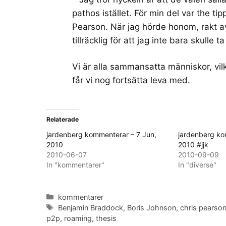
pathos istället. För min del var the tip
Pearson. När jag hörde honom, rakt av
tillräcklig för att jag inte bara skulle
Vi är alla sammansatta människor, vil
får vi nog fortsätta leva med.
Relaterade
jardenberg kommenterar – 7 Jun,
jardenberg ko
2010
2010 #jjk
2010-06-07
2010-09-09
In "kommentarer"
In "diverse"
Categories
kommentarer
Tags
Benjamin Braddock
,
Boris Johnson
,
chris pearso
p2p
,
roaming
,
thesis