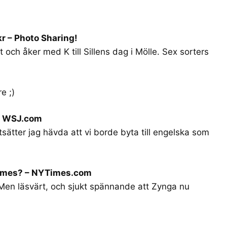
kr – Photo Sharing!
et och åker med K till Sillens dag i Mölle. Sex sorters
e ;)
– WSJ.com
ätter jag hävda att vi borde byta till engelska som
Games? – NYTimes.com
. Men läsvärt, och sjukt spännande att Zynga nu