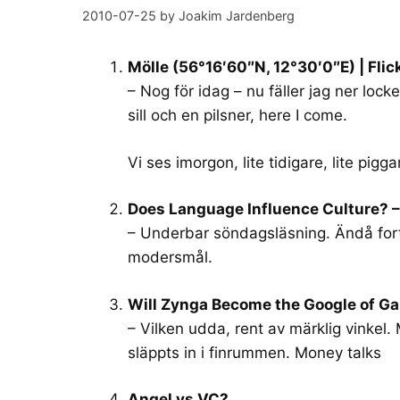
2010-07-25
by
Joakim Jardenberg
Mölle (56°16′60″N, 12°30′0″E) | Flic
– Nog för idag – nu fäller jag ner lock
sill och en pilsner, here I come.
Vi ses imorgon, lite tidigare, lite piggar
Does Language Influence Culture? 
– Underbar söndagsläsning. Ändå forts
modersmål.
Will Zynga Become the Google of 
– Vilken udda, rent av märklig vinkel
släppts in i finrummen. Money talks
Angel vs VC?