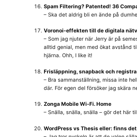
Spam Filtering? Patented! 36 Compa
– Ska det aldrig bli en ände på dumh
Voronoi-effekten till de digitala nä
– Som jag njuter när Jerry är på semes
alltid genial, men med ökat avstånd 
hjärna. Ohh, I like it!
Frisläppning, snapback och registra
– Bra sammanställning, missa inte he
där. För egen del försöker jag skära 
Zonga Mobile Wi-Fi. Home
– Snälla, snälla, snälla – gör det här ti
WordPress vs Thesis eller: finns de
– Jag tror nyckeln är att de valen säl