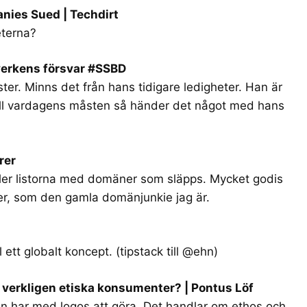
nies Sued | Techdirt
eterna?
tverkens försvar #SSBD
ter. Minns det från hans tidigare ledigheter. Han är
till vardagens måsten så händer det något med hans
rer
ller listorna med domäner som släpps. Mycket godis
ner, som den gamla domänjunkie jag är.
ll ett globalt koncept. (tipstack till @ehn)
t verkligen etiska konsumenter? | Pontus Löf
lan har med logos att göra. Det handlar om ethos och