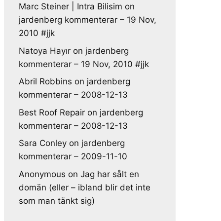
Marc Steiner | Intra Bilisim
on
jardenberg kommenterar – 19 Nov,
2010 #jjk
Natoya Hayır
on
jardenberg
kommenterar – 19 Nov, 2010 #jjk
Abril Robbins
on
jardenberg
kommenterar – 2008-12-13
Best Roof Repair
on
jardenberg
kommenterar – 2008-12-13
Sara Conley
on
jardenberg
kommenterar – 2009-11-10
Anonymous
on
Jag har sålt en
domän (eller – ibland blir det inte
som man tänkt sig)