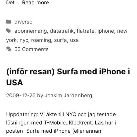
Det …
Read more
Categories
diverse
Tags
abonnemang
,
datatrafik
,
flatrate
,
iphone
,
new
york
,
nyc
,
roaming
,
surfa
,
usa
55 Comments
(inför resan) Surfa med iPhone i
USA
2009-12-25
by
Joakim Jardenberg
Uppdatering: Vi åkte till NYC och jag testade
lösningen med T-Mobile. Klockrent. Läs hur i
posten ”Surfa med iPhone (eller annan