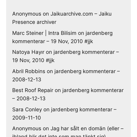
Anonymous
on
Jaikuarchive.com – Jaiku
Presence archiver
Marc Steiner | Intra Bilisim
on
jardenberg
kommenterar – 19 Nov, 2010 #jjk
Natoya Hayır
on
jardenberg kommenterar –
19 Nov, 2010 #jjk
Abril Robbins
on
jardenberg kommenterar –
2008-12-13
Best Roof Repair
on
jardenberg kommenterar
– 2008-12-13
Sara Conley
on
jardenberg kommenterar –
2009-11-10
Anonymous
on
Jag har sålt en domän (eller –
ibland blir det inte som man tänkt sig)