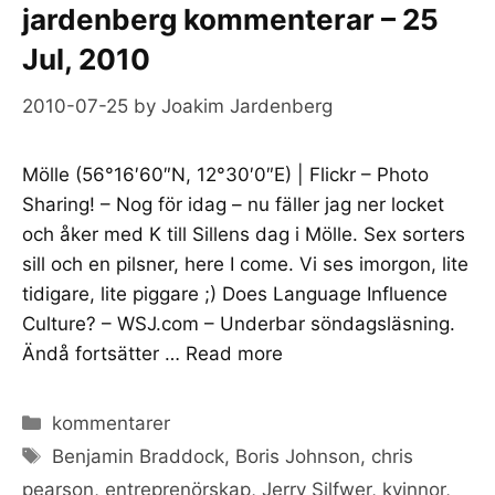
jardenberg kommenterar – 25
Jul, 2010
2010-07-25
by
Joakim Jardenberg
Mölle (56°16′60″N, 12°30′0″E) | Flickr – Photo
Sharing! – Nog för idag – nu fäller jag ner locket
och åker med K till Sillens dag i Mölle. Sex sorters
sill och en pilsner, here I come. Vi ses imorgon, lite
tidigare, lite piggare ;) Does Language Influence
Culture? – WSJ.com – Underbar söndagsläsning.
Ändå fortsätter …
Read more
Categories
kommentarer
Tags
Benjamin Braddock
,
Boris Johnson
,
chris
pearson
,
entreprenörskap
,
Jerry Silfwer
,
kvinnor
,