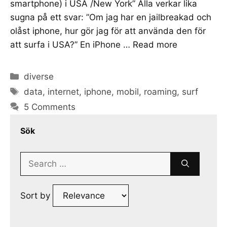
smartphone) i USA /New York” Alla verkar lika
sugna på ett svar: ”Om jag har en jailbreakad och
olåst iphone, hur gör jag för att använda den för
att surfa i USA?” En iPhone …
Read more
Categories
diverse
Tags
data
,
internet
,
iphone
,
mobil
,
roaming
,
surf
5 Comments
Sök
Search
for:
Sort by