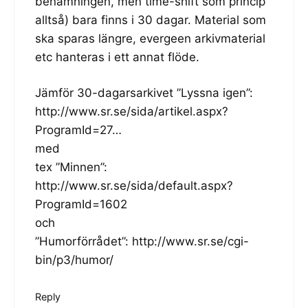
benämningen, men time-shift som princip
alltså) bara finns i 30 dagar. Material som
ska sparas längre, evergeen arkivmaterial
etc hanteras i ett annat flöde.
Jämför 30-dagarsarkivet ”Lyssna igen”:
http://www.sr.se/sida/artikel.aspx?
ProgramId=27
…
med
tex ”Minnen”:
http://www.sr.se/sida/default.aspx?
ProgramId=1602
och
”Humorförrådet”:
http://www.sr.se/cgi-
bin/p3/humor/
Reply