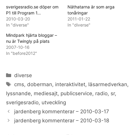
sverigesradio.se döper om
Näthatarna är som arga
P1 till Program 1…
tonåringar
2010-03-20
2011-01-22
In "diverse"
In "diverse"
Mindpark hjärta bloggar –
nu är Twingly på plats
2007-10-16
In "before2012"
Categories
diverse
Tags
cms
,
doberman
,
interaktivitet
,
läsarmedverkan
,
lyssnande
,
mediesajt
,
publicservice
,
radio
,
sr
,
sverigesradio
,
utveckling
jardenberg kommenterar – 2010-03-17
jardenberg kommenterar – 2010-03-18