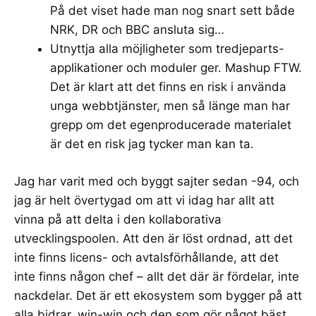
På det viset hade man nog snart sett både
NRK, DR och BBC ansluta sig…
Utnyttja alla möjligheter som tredjeparts-
applikationer och moduler ger. Mashup FTW.
Det är klart att det finns en
risk i använda
unga webbtjänster
, men så länge man har
grepp om det egenproducerade materialet
är det en risk jag tycker man kan ta.
Jag har varit med och byggt sajter sedan -94, och
jag är helt övertygad om att vi idag har allt att
vinna på att delta i den kollaborativa
utvecklingspoolen. Att den är löst ordnad, att det
inte finns licens- och avtalsförhållande, att det
inte finns någon chef – allt det där är fördelar, inte
nackdelar. Det är ett ekosystem som bygger på att
alla bidrar, win-win och den som gör något bäst