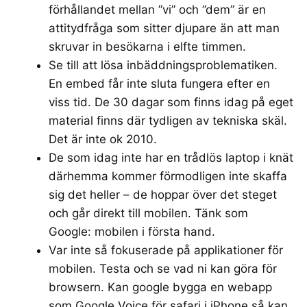
förhållandet mellan ”vi” och ”dem” är en
attitydfråga som sitter djupare än att man
skruvar in besökarna i elfte timmen.
Se till att lösa inbäddningsproblematiken.
En
embed får inte sluta fungera efter en
viss tid
. De 30 dagar som finns idag på eget
material finns där tydligen av tekniska skäl.
Det är inte ok 2010.
De som idag inte har en trådlös laptop i knät
därhemma kommer förmodligen inte skaffa
sig det heller – de hoppar över det steget
och går direkt till mobilen. Tänk som
Google:
mobilen i första hand
.
Var inte så fokuserade på applikationer för
mobilen. Testa och se vad ni kan göra för
browsern. Kan google bygga en webapp
som
Google Voice
för safari i iPhone så kan