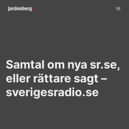
Skip
ME
to
content
Samtal om nya sr.se,
eller rättare sagt –
sverigesradio.se