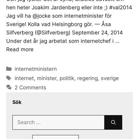
hen heter Joakim Jardenberg eller inte ;) #val2014
Jag vill ha @jocke som internetminister för
Sverige! Kolla vad Helsingborg gör. — Åsa
Silfverberg (@Silfverberg) September 24, 2014
Under det år jag arbetat som internetchef i …
Read more
Categories
internetministern
Tags
internet
,
minister
,
politik
,
regering
,
sverige
2 Comments
Sök
Search
for: