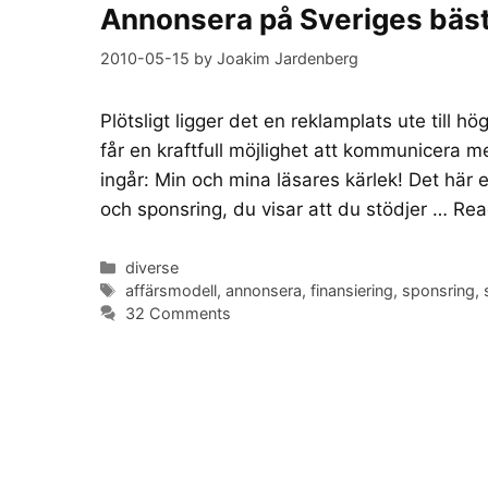
Annonsera på Sveriges bäs
2010-05-15
by
Joakim Jardenberg
Plötsligt ligger det en reklamplats ute till 
får en kraftfull möjlighet att kommunicera 
ingår: Min och mina läsares kärlek! Det här 
och sponsring, du visar att du stödjer …
Rea
Categories
diverse
Tags
affärsmodell
,
annonsera
,
finansiering
,
sponsring
,
32 Comments