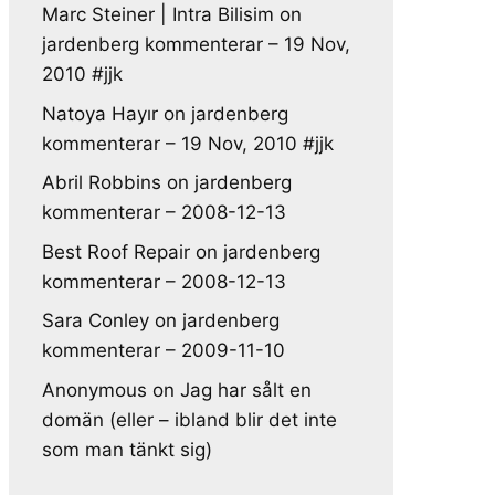
Marc Steiner | Intra Bilisim
on
jardenberg kommenterar – 19 Nov,
2010 #jjk
Natoya Hayır
on
jardenberg
kommenterar – 19 Nov, 2010 #jjk
Abril Robbins
on
jardenberg
kommenterar – 2008-12-13
Best Roof Repair
on
jardenberg
kommenterar – 2008-12-13
Sara Conley
on
jardenberg
kommenterar – 2009-11-10
Anonymous
on
Jag har sålt en
domän (eller – ibland blir det inte
som man tänkt sig)