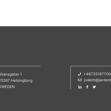
+46735187700
Skansgatan 1
joakim@jarden
25267 Helsingborg
SWEDEN